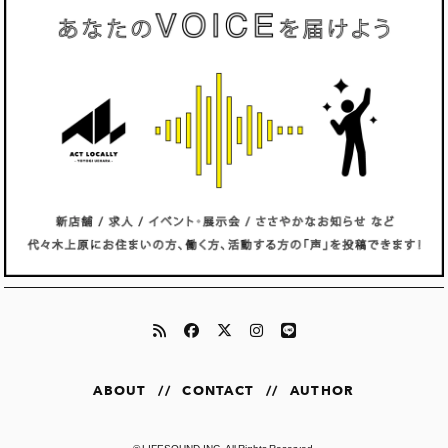
ABOUT
//
CONTACT
//
AUTHOR
©
LIFESOUND,INC.
All Rights Reserved.