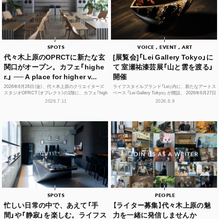
SPOTS
VOICE , EVENT , ART
代々木上原のOPRCTに新たな玄
[展覧会]「Lei Gallery Tokyo」に
関口がオープン。カフェ「highe
て 室瀬祐漆芸展「山と雲を渡る」
r.」 ── A place for higher v...
開催
2026年6月26日（金）、代々木上原のクリエイターズ
ライフスタイルブランド「Lei」内に、新たなアートス
スタジオOPRCT（オプレクト）の1階に、カフェ「high
ペース 「Lei Gallery Tokyo」 が開設。 2026年6月27日
er.」（ハイアー）がグランドオープンし...
（土）から、初の企画展...
2026.7.11
2026.6.9
SPOTS
PEOPLE
忙しい日常の中で、あえて「手
【ライター募集】代々木上原の魅
間」や「静寂」を楽しむ。ライフス
力を一緒に発信しませんか