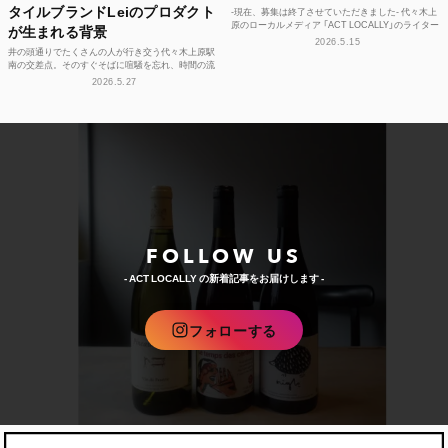
タイルブランドLeiのプロダクト
-現在、募集は終了させていただきました- 代々木上
原のローカルメディア 「ACT LOCALLY」のライター
が生まれる背景
募集！ 世界中にある個性豊かな街に負けない魅...
2026.5.15
井の頭通りでたくさんの人が行き交う代々木上原駅
南の交差点。そのすぐそばに喧騒を忘れ、時間の流
れや感性をフラットに整えられる空間があります。
2026.5.27
それが、ライフ...
FOLLOW US
- ACT LOCALLY の新着記事をお届けします -
フォローする