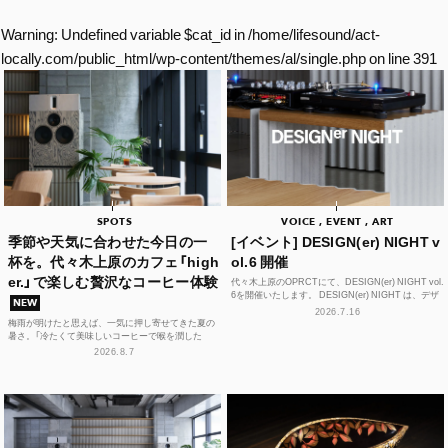
Warning
: Undefined variable $cat_id in
/home/lifesound/act-
locally.com/public_html/wp-content/themes/al/single.php
on line
391
SPOTS
VOICE , EVENT , ART
季節や天気に合わせた今日の一
[イベント] DESIGN(er) NIGHT v
杯を。代々木上原のカフェ「high
ol.6 開催
er.」で楽しむ贅沢なコーヒー体験
代々木上原のOPRCTにて、DESIGN(er) NIGHT vol.
6を開催いたします。 DESIGN(er) NIGHT は、デザ
NEW
イナー、デザインに...
2026.7.16
梅雨が明けたと思えば、一気に押し寄せてきた夏の
暑さ。「冷たくて美味しいコーヒーで喉を潤した
い！」そんな思いを叶えてくれるカフェが、この夏、
2026.8.7
代々木上原に誕...