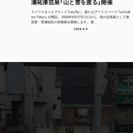
瀬祐漆芸展「山と雲を渡る」開催
ライフスタイルブランド「Lei」内に、新たなアートスペース 「Lei Gall
ery Tokyo」 が開設。 2026年6月27日（土）から、初の企画展として漆
芸家・室瀬祐氏の初個展を開催します。 漆...
2026.6.9