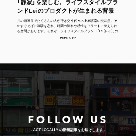
「静寂」を楽しむ。ライフスタイルブラ
ンドLeiのプロダクトが生まれる背景
井の頭通りでたくさんの人が行き交う代々木上原駅南の交差点。そ
のすぐそばに喧騒を忘れ、時間の流れや感性をフラットに整えられ
る空間があります。それが、ライフスタイルブランド「Lei（レイ）」の
フラッグシッ...
2026.5.27
FOLLOW US
- ACT LOCALLY の新着記事をお届けします -