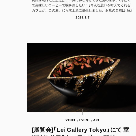
て美味しいコーヒーで喉を潤したい！」そんな思いを叶えてくれる
カフェが、この夏、代々木上原に誕生しました。お店の名前は「high
er.（ハイア...
2026.8.7
VOICE , EVENT , ART
[展覧会]「Lei Gallery Tokyo」にて 室