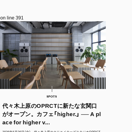
on line
391
SPOTS
代々木上原のOPRCTに新たな玄関口
がオープン。カフェ「higher.」 ── A pl
ace for higher v...
2026年6月26日（金）、代々木上原のクリエイターズスタジオOPRCT