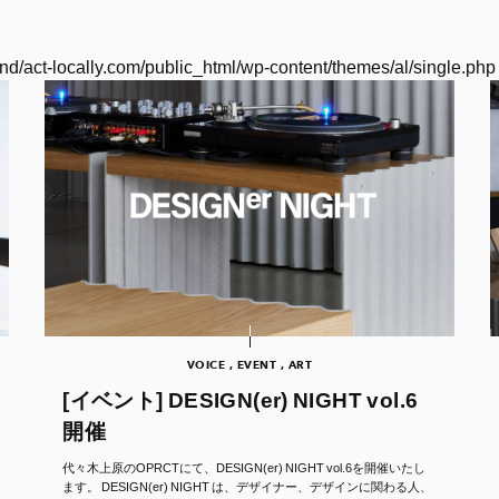
nd/act-locally.com/public_html/wp-content/themes/al/single.php
VOICE , EVENT , ART
[イベント] DESIGN(er) NIGHT vol.6
開催
代々木上原のOPRCTにて、DESIGN(er) NIGHT vol.6を開催いたし
ます。 DESIGN(er) NIGHT は、デザイナー、デザインに関わる人、