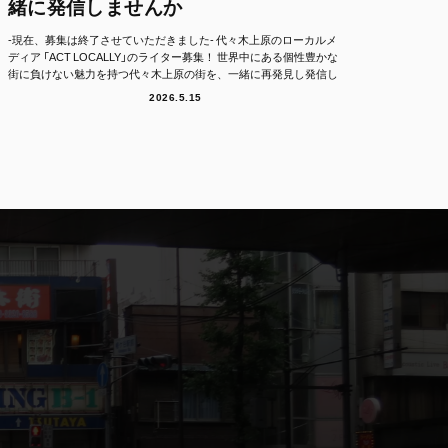
緒に発信しませんか
-現在、募集は終了させていただきました- 代々木上原のローカルメ
ディア 「ACT LOCALLY」のライター募集！ 世界中にある個性豊かな
街に負けない魅力を持つ代々木上原の街を、一緒に再発見し発信し
て...
2026.5.15