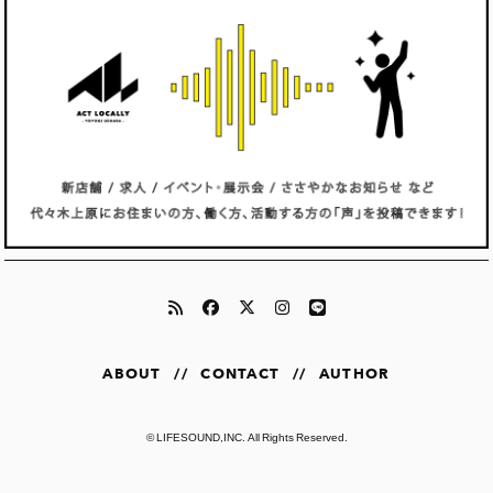
ABOUT
//
CONTACT
//
AUTHOR
©
LIFESOUND,INC.
All Rights Reserved.