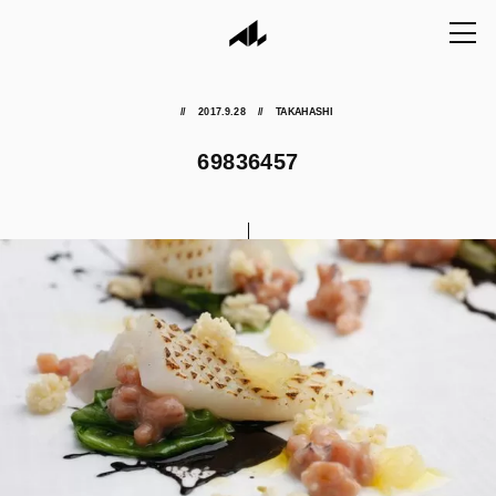
2017.9.28
TAKAHASHI
69836457