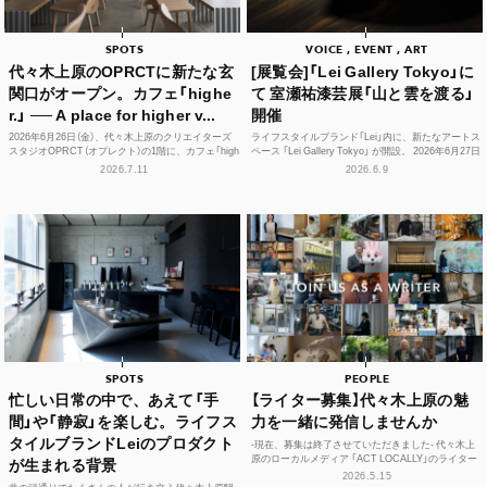
SPOTS
VOICE , EVENT , ART
代々木上原のOPRCTに新たな玄
[展覧会]「Lei Gallery Tokyo」に
関口がオープン。カフェ「highe
て 室瀬祐漆芸展「山と雲を渡る」
r.」 ── A place for higher v...
開催
2026年6月26日（金）、代々木上原のクリエイターズ
ライフスタイルブランド「Lei」内に、新たなアートス
スタジオOPRCT（オプレクト）の1階に、カフェ「high
ペース 「Lei Gallery Tokyo」 が開設。 2026年6月27日
er.」（ハイアー）がグランドオープンし...
（土）から、初の企画展...
2026.7.11
2026.6.9
SPOTS
PEOPLE
忙しい日常の中で、あえて「手
【ライター募集】代々木上原の魅
間」や「静寂」を楽しむ。ライフス
力を一緒に発信しませんか
タイルブランドLeiのプロダクト
-現在、募集は終了させていただきました- 代々木上
原のローカルメディア 「ACT LOCALLY」のライター
が生まれる背景
募集！ 世界中にある個性豊かな街に負けない魅...
2026.5.15