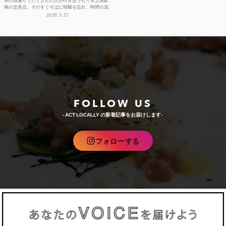
井の頭通りでたくさんの人が行き交う代々木上原駅
南の交差点。そのすぐそばに喧騒を忘れ、時間の流
れや感性をフラットに整えられる空間があります。
2026.5.27
それが、ライフ...
FOLLOW US
- ACT LOCALLY の新着記事をお届けします -
フォローする