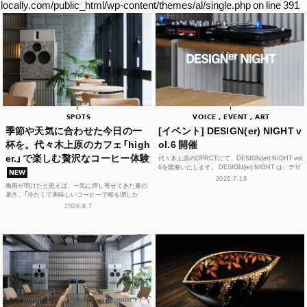
locally.com/public_html/wp-content/themes/al/single.php
on line
391
SPOTS
VOICE , EVENT , ART
季節や天気に合わせた今日の一
[イベント] DESIGN(er) NIGHT v
杯を。代々木上原のカフェ「high
ol.6 開催
er.」で楽しむ贅沢なコーヒー体験
代々木上原のOPRCTにて、DESIGN(er) NIGHT vol.
6を開催いたします。 DESIGN(er) NIGHT は、デザ
NEW
イナー、デザインに...
2026.7.16
梅雨が明けたと思えば、一気に押し寄せてきた夏の
暑さ。「冷たくて美味しいコーヒーで喉を潤した
い！」そんな思いを叶えてくれるカフェが、この夏、
2026.8.7
代々木上原に誕...