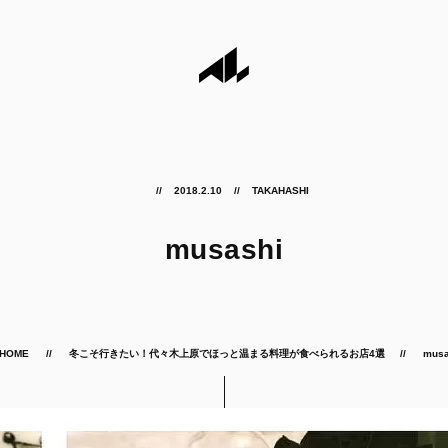
2018.2.10
TAKAHASHI
musashi
HOME
冬こそ行きたい！代々木上原でほっと温まる料理が食べられるお店4選
musa