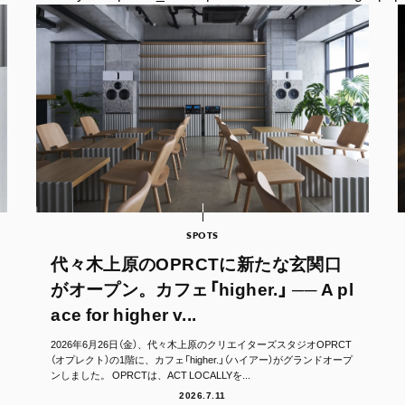
SPOTS
代々木上原のOPRCTに新たな玄関口
がオープン。カフェ「higher.」 ── A pl
ace for higher v...
2026年6月26日（金）、代々木上原のクリエイターズスタジオOPRCT
（オプレクト）の1階に、カフェ「higher.」（ハイアー）がグランドオープ
ンしました。 OPRCTは、ACT LOCALLYを...
2026.7.11