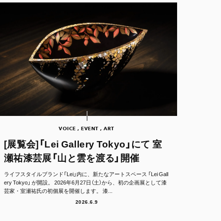
VOICE , EVENT , ART
[展覧会]「Lei Gallery Tokyo」にて 室
瀬祐漆芸展「山と雲を渡る」開催
ライフスタイルブランド「Lei」内に、新たなアートスペース 「Lei Gall
ery Tokyo」 が開設。 2026年6月27日（土）から、初の企画展として漆
芸家・室瀬祐氏の初個展を開催します。 漆...
2026.6.9