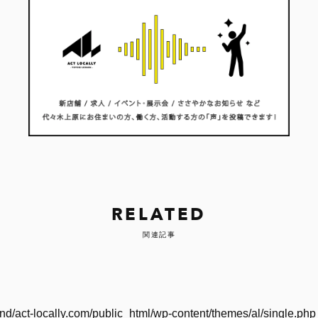
RELATED
関連記事
nd/act-locally.com/public_html/wp-content/themes/al/single.php