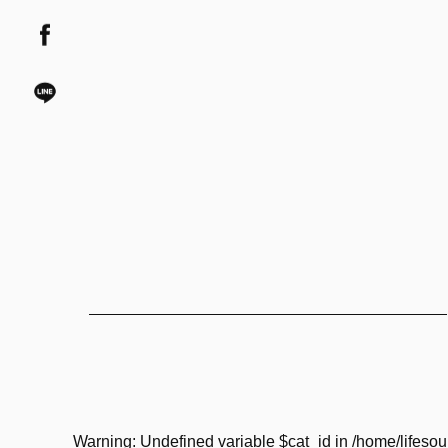
Warning
: Undefined variable $cat_id in
/home/lifesou