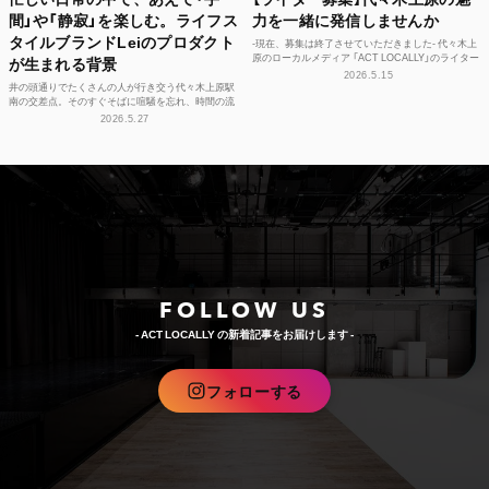
間」や「静寂」を楽しむ。ライフス
力を一緒に発信しませんか
タイルブランドLeiのプロダクト
-現在、募集は終了させていただきました- 代々木上
原のローカルメディア 「ACT LOCALLY」のライター
が生まれる背景
募集！ 世界中にある個性豊かな街に負けない魅...
2026.5.15
井の頭通りでたくさんの人が行き交う代々木上原駅
南の交差点。そのすぐそばに喧騒を忘れ、時間の流
れや感性をフラットに整えられる空間があります。
2026.5.27
それが、ライフ...
FOLLOW US
- ACT LOCALLY の新着記事をお届けします -
フォローする