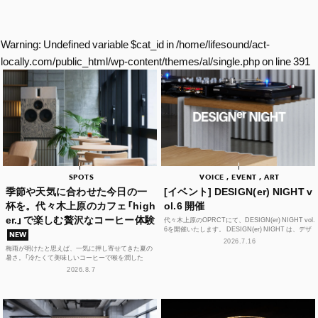
Warning
: Undefined variable $cat_id in
/home/lifesound/act-
locally.com/public_html/wp-content/themes/al/single.php
on line
391
SPOTS
VOICE , EVENT , ART
季節や天気に合わせた今日の一
[イベント] DESIGN(er) NIGHT v
杯を。代々木上原のカフェ「high
ol.6 開催
er.」で楽しむ贅沢なコーヒー体験
代々木上原のOPRCTにて、DESIGN(er) NIGHT vol.
6を開催いたします。 DESIGN(er) NIGHT は、デザ
NEW
イナー、デザインに...
2026.7.16
梅雨が明けたと思えば、一気に押し寄せてきた夏の
暑さ。「冷たくて美味しいコーヒーで喉を潤した
い！」そんな思いを叶えてくれるカフェが、この夏、
2026.8.7
代々木上原に誕...