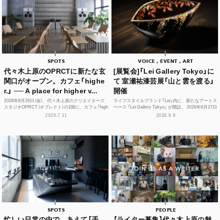
SPOTS
VOICE , EVENT , ART
代々木上原のOPRCTに新たな玄
[展覧会]「Lei Gallery Tokyo」に
関口がオープン。カフェ「highe
て 室瀬祐漆芸展「山と雲を渡る」
r.」 ── A place for higher v...
開催
2026年6月26日（金）、代々木上原のクリエイターズ
ライフスタイルブランド「Lei」内に、新たなアートス
スタジオOPRCT（オプレクト）の1階に、カフェ「high
ペース 「Lei Gallery Tokyo」 が開設。 2026年6月27日
er.」（ハイアー）がグランドオープンし...
（土）から、初の企画展...
2026.7.11
2026.6.9
SPOTS
PEOPLE
忙しい日常の中で、あえて「手
【ライター募集】代々木上原の魅