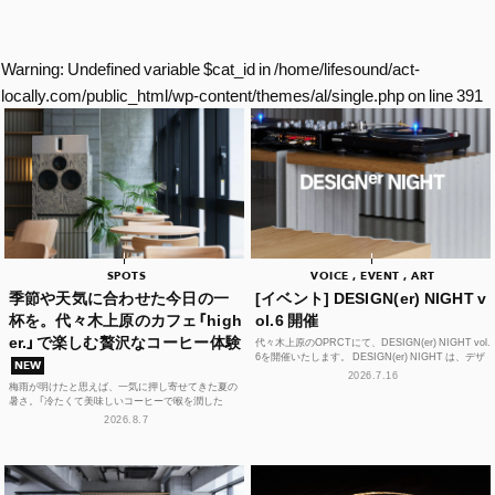
Warning
: Undefined variable $cat_id in
/home/lifesound/act-
locally.com/public_html/wp-content/themes/al/single.php
on line
391
SPOTS
VOICE , EVENT , ART
季節や天気に合わせた今日の一
[イベント] DESIGN(er) NIGHT v
杯を。代々木上原のカフェ「high
ol.6 開催
er.」で楽しむ贅沢なコーヒー体験
代々木上原のOPRCTにて、DESIGN(er) NIGHT vol.
6を開催いたします。 DESIGN(er) NIGHT は、デザ
NEW
イナー、デザインに...
2026.7.16
梅雨が明けたと思えば、一気に押し寄せてきた夏の
暑さ。「冷たくて美味しいコーヒーで喉を潤した
い！」そんな思いを叶えてくれるカフェが、この夏、
2026.8.7
代々木上原に誕...