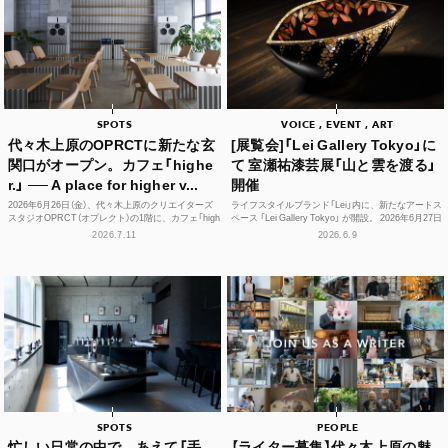
SPOTS
VOICE , EVENT , ART
代々木上原のOPRCTに新たな玄
[展覧会]「Lei Gallery Tokyo」に
関口がオープン。カフェ「highe
て 室瀬祐漆芸展「山と雲を渡る」
r.」 ── A place for higher v...
開催
2026年6月26日（金）、代々木上原のクリエイターズ
ライフスタイルブランド「Lei」内に、新たなアートス
スタジオOPRCT（オプレクト）の1階に、カフェ「high
ペース 「Lei Gallery Tokyo」 が開設。 2026年6月27日
er.」（ハイアー）がグランドオープンし...
（土）から、初の企画展...
2026.7.11
2026.6.9
SPOTS
PEOPLE
忙しい日常の中で、あえて「手
【ライター募集】代々木上原の魅