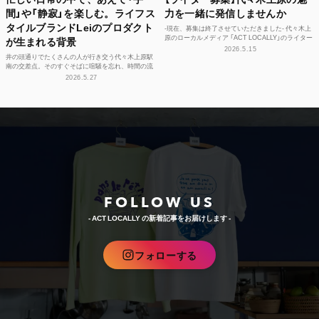
間」や「静寂」を楽しむ。ライフス
力を一緒に発信しませんか
タイルブランドLeiのプロダクト
-現在、募集は終了させていただきました- 代々木上
原のローカルメディア 「ACT LOCALLY」のライター
が生まれる背景
募集！ 世界中にある個性豊かな街に負けない魅...
2026.5.15
井の頭通りでたくさんの人が行き交う代々木上原駅
南の交差点。そのすぐそばに喧騒を忘れ、時間の流
れや感性をフラットに整えられる空間があります。
2026.5.27
それが、ライフ...
FOLLOW US
- ACT LOCALLY の新着記事をお届けします -
フォローする