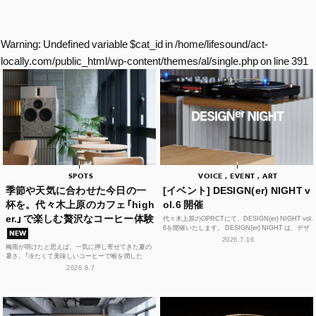
Warning
: Undefined variable $cat_id in
/home/lifesound/act-
locally.com/public_html/wp-content/themes/al/single.php
on line
391
SPOTS
VOICE , EVENT , ART
季節や天気に合わせた今日の一
[イベント] DESIGN(er) NIGHT v
杯を。代々木上原のカフェ「high
ol.6 開催
er.」で楽しむ贅沢なコーヒー体験
代々木上原のOPRCTにて、DESIGN(er) NIGHT vol.
6を開催いたします。 DESIGN(er) NIGHT は、デザ
NEW
イナー、デザインに...
2026.7.16
梅雨が明けたと思えば、一気に押し寄せてきた夏の
暑さ。「冷たくて美味しいコーヒーで喉を潤した
い！」そんな思いを叶えてくれるカフェが、この夏、
2026.8.7
代々木上原に誕...