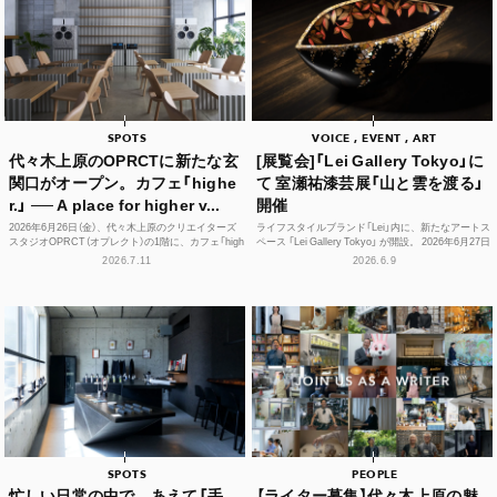
SPOTS
VOICE , EVENT , ART
代々木上原のOPRCTに新たな玄
[展覧会]「Lei Gallery Tokyo」に
関口がオープン。カフェ「highe
て 室瀬祐漆芸展「山と雲を渡る」
r.」 ── A place for higher v...
開催
2026年6月26日（金）、代々木上原のクリエイターズ
ライフスタイルブランド「Lei」内に、新たなアートス
スタジオOPRCT（オプレクト）の1階に、カフェ「high
ペース 「Lei Gallery Tokyo」 が開設。 2026年6月27日
er.」（ハイアー）がグランドオープンし...
（土）から、初の企画展...
2026.7.11
2026.6.9
SPOTS
PEOPLE
忙しい日常の中で、あえて「手
【ライター募集】代々木上原の魅