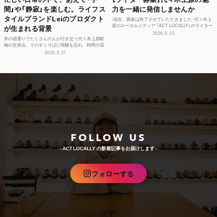
間」や「静寂」を楽しむ。ライフス
力を一緒に発信しませんか
タイルブランドLeiのプロダクト
-現在、募集は終了させていただきました- 代々木上
原のローカルメディア 「ACT LOCALLY」のライター
が生まれる背景
募集！ 世界中にある個性豊かな街に負けない魅...
2026.5.15
井の頭通りでたくさんの人が行き交う代々木上原駅
南の交差点。そのすぐそばに喧騒を忘れ、時間の流
れや感性をフラットに整えられる空間があります。
2026.5.27
それが、ライフ...
FOLLOW US
- ACT LOCALLY の新着記事をお届けします -
フォローする