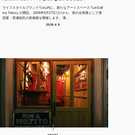
ライフスタイルブランド「Lei」内に、新たなアートスペース 「Lei Gall
ery Tokyo」 が開設。 2026年6月27日（土）から、初の企画展として漆
芸家・室瀬祐氏の初個展を開催します。 漆...
2026.6.9