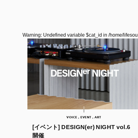
Warning
: Undefined variable $cat_id in
/home/lifesou
VOICE , EVENT , ART
[イベント] DESIGN(er) NIGHT vol.6
開催