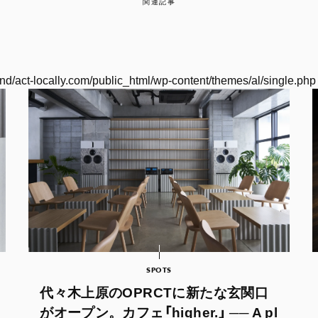
関連記事
nd/act-locally.com/public_html/wp-content/themes/al/single.php
SPOTS
代々木上原のOPRCTに新たな玄関口
がオープン。カフェ「higher.」 ── A pl