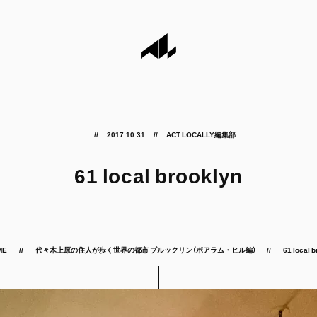
2017.10.31
ACT LOCALLY編集部
61 local brooklyn
ME
代々木上原の住人が歩く世界の都市 ブルックリン（ボアラム・ヒル編）
61 local 