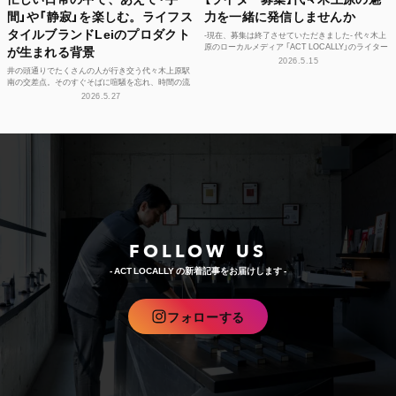
間」や「静寂」を楽しむ。ライフス
力を一緒に発信しませんか
タイルブランドLeiのプロダクト
-現在、募集は終了させていただきました- 代々木上
原のローカルメディア 「ACT LOCALLY」のライター
が生まれる背景
募集！ 世界中にある個性豊かな街に負けない魅...
2026.5.15
井の頭通りでたくさんの人が行き交う代々木上原駅
南の交差点。そのすぐそばに喧騒を忘れ、時間の流
れや感性をフラットに整えられる空間があります。
2026.5.27
それが、ライフ...
FOLLOW US
- ACT LOCALLY の新着記事をお届けします -
フォローする