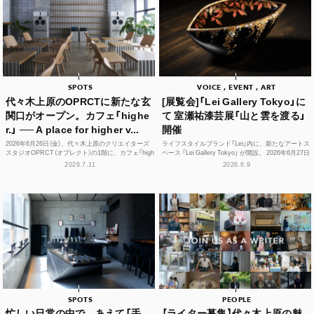
SPOTS
VOICE , EVENT , ART
代々木上原のOPRCTに新たな玄
[展覧会]「Lei Gallery Tokyo」に
関口がオープン。カフェ「highe
て 室瀬祐漆芸展「山と雲を渡る」
r.」 ── A place for higher v...
開催
2026年6月26日（金）、代々木上原のクリエイターズ
ライフスタイルブランド「Lei」内に、新たなアートス
スタジオOPRCT（オプレクト）の1階に、カフェ「high
ペース 「Lei Gallery Tokyo」 が開設。 2026年6月27日
er.」（ハイアー）がグランドオープンし...
（土）から、初の企画展...
2026.7.11
2026.6.9
SPOTS
PEOPLE
忙しい日常の中で、あえて「手
【ライター募集】代々木上原の魅