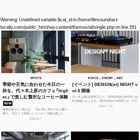
Warning
: Undefined variable $cat_id in
/home/lifesound/act-
locally.com/public_html/wp-content/themes/al/single.php
on line
391
SPOTS
VOICE , EVENT , ART
季節や天気に合わせた今日の一
[イベント] DESIGN(er) NIGHT v
杯を。代々木上原のカフェ「high
ol.6 開催
er.」で楽しむ贅沢なコーヒー体験
代々木上原のOPRCTにて、DESIGN(er) NIGHT vol.
6を開催いたします。 DESIGN(er) NIGHT は、デザ
NEW
イナー、デザインに...
2026.7.16
梅雨が明けたと思えば、一気に押し寄せてきた夏の
暑さ。「冷たくて美味しいコーヒーで喉を潤した
い！」そんな思いを叶えてくれるカフェが、この夏、
2026.8.7
代々木上原に誕...