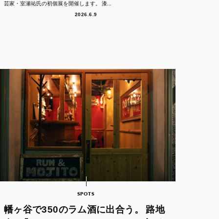
芸家・室瀬祐氏の初個展を開催します。 漆...
2026.6.9
SPOTS
幡ヶ谷で350のラム酒に出合う。 路地