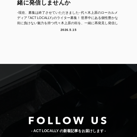
緒に発信しませんか
-現在、募集は終了させていただきました- 代々木上原のローカルメ
ディア 「ACT LOCALLY」のライター募集！ 世界中にある個性豊かな
街に負けない魅力を持つ代々木上原の街を、一緒に再発見し発信し
て...
2026.5.15
FOLLOW US
- ACT LOCALLY の新着記事をお届けします -