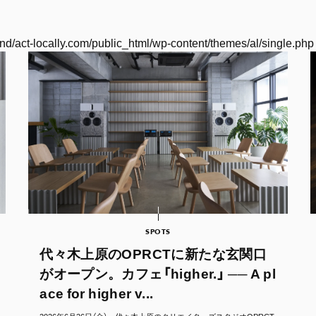
nd/act-locally.com/public_html/wp-content/themes/al/single.php
SPOTS
代々木上原のOPRCTに新たな玄関口
がオープン。カフェ「higher.」 ── A pl
ace for higher v...