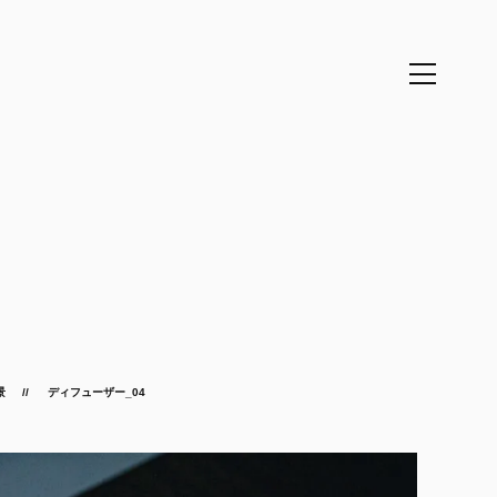
景
ディフューザー_04