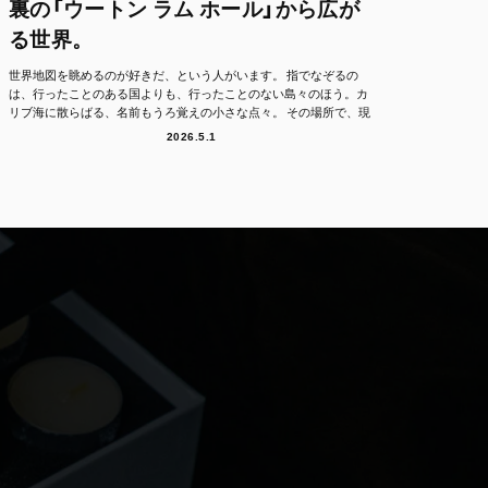
裏の「ウートン ラム ホール」から広が
る世界。
世界地図を眺めるのが好きだ、という人がいます。 指でなぞるの
は、行ったことのある国よりも、行ったことのない島々のほう。カ
リブ海に散らばる、名前もうろ覚えの小さな点々。 その場所で、現
地の人たちは、どん...
2026.5.1