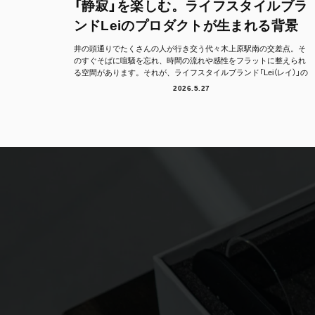
「静寂」を楽しむ。ライフスタイルブラ
ンドLeiのプロダクトが生まれる背景
井の頭通りでたくさんの人が行き交う代々木上原駅南の交差点。そ
のすぐそばに喧騒を忘れ、時間の流れや感性をフラットに整えられ
る空間があります。それが、ライフスタイルブランド「Lei（レイ）」の
フラッグシッ...
2026.5.27