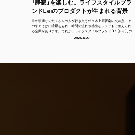
「静寂」を楽しむ。ライフスタイルブラ
ンドLeiのプロダクトが生まれる背景
井の頭通りでたくさんの人が行き交う代々木上原駅南の交差点。そ
のすぐそばに喧騒を忘れ、時間の流れや感性をフラットに整えられ
る空間があります。それが、ライフスタイルブランド「Lei（レイ）」の
フラッグシッ...
2026.5.27