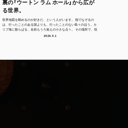
裏の「ウートン ラム ホール」から広が
る世界。
世界地図を眺めるのが好きだ、という人がいます。 指でなぞるの
は、行ったことのある国よりも、行ったことのない島々のほう。カ
リブ海に散らばる、名前もうろ覚えの小さな点々。 その場所で、現
地の人たちは、どん...
2026.5.1