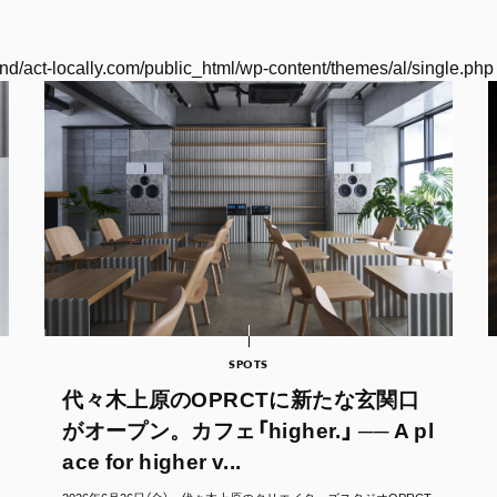
nd/act-locally.com/public_html/wp-content/themes/al/single.php
SPOTS
代々木上原のOPRCTに新たな玄関口
がオープン。カフェ「higher.」 ── A pl
ace for higher v...