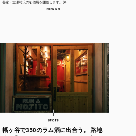
芸家・室瀬祐氏の初個展を開催します。 漆...
2026.6.9
SPOTS
幡ヶ谷で350のラム酒に出合う。 路地