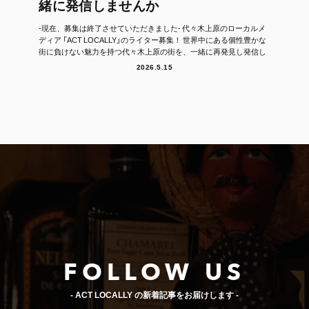
緒に発信しませんか
-現在、募集は終了させていただきました- 代々木上原のローカルメ
ディア 「ACT LOCALLY」のライター募集！ 世界中にある個性豊かな
街に負けない魅力を持つ代々木上原の街を、一緒に再発見し発信し
て...
2026.5.15
FOLLOW US
- ACT LOCALLY の新着記事をお届けします -