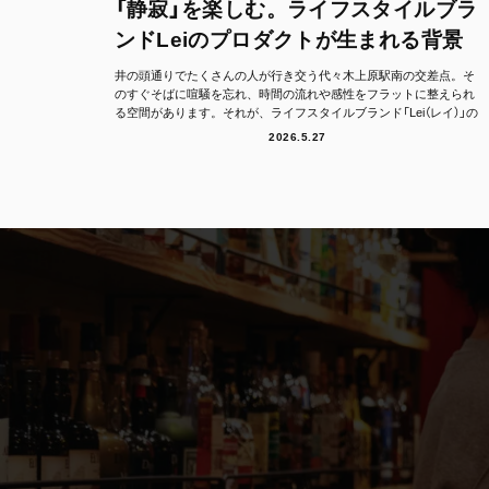
「静寂」を楽しむ。ライフスタイルブラ
ンドLeiのプロダクトが生まれる背景
井の頭通りでたくさんの人が行き交う代々木上原駅南の交差点。そ
のすぐそばに喧騒を忘れ、時間の流れや感性をフラットに整えられ
る空間があります。それが、ライフスタイルブランド「Lei（レイ）」の
フラッグシッ...
2026.5.27