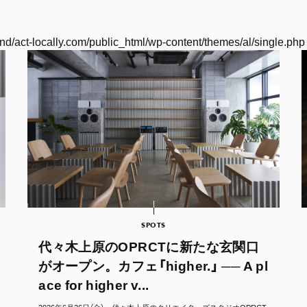
nd/act-locally.com/public_html/wp-content/themes/al/single.php
SPOTS
代々木上原のOPRCTに新たな玄関口
がオープン。カフェ「higher.」 ── A pl
ace for higher v...