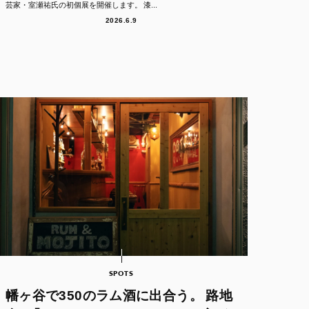
芸家・室瀬祐氏の初個展を開催します。 漆...
2026.6.9
SPOTS
幡ヶ谷で350のラム酒に出合う。 路地