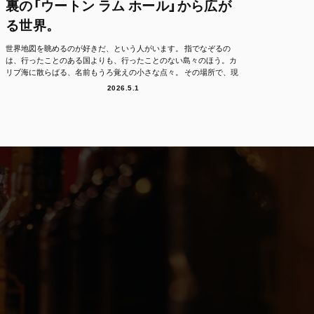
裏の「ウートン ラム ホール」から広が
る世界。
世界地図を眺めるのが好きだ、という人がいます。 指でなぞるの
は、行ったことのある国よりも、行ったことのない島々のほう。カ
リブ海に散らばる、名前もうろ覚えの小さな点々。 その場所で、現
地の人たちは、どん...
2026.5.1