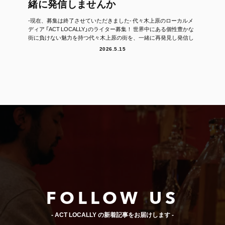
緒に発信しませんか
-現在、募集は終了させていただきました- 代々木上原のローカルメ
ディア 「ACT LOCALLY」のライター募集！ 世界中にある個性豊かな
街に負けない魅力を持つ代々木上原の街を、一緒に再発見し発信し
て...
2026.5.15
FOLLOW US
- ACT LOCALLY の新着記事をお届けします -