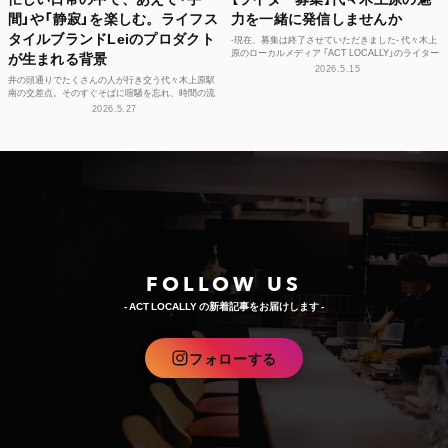
間」や「静寂」を楽しむ。ライフス
力を一緒に発信しませんか
タイルブランドLeiのプロダクト
-現在、募集は終了させていただきました- 代々木上
原のローカルメディア 「ACT LOCALLY」のライター
が生まれる背景
募集！ 世界中にある個性豊かな街に負けない魅...
2026.5.15
井の頭通りでたくさんの人が行き交う代々木上原駅
南の交差点。そのすぐそばに喧騒を忘れ、時間の流
れや感性をフラットに整えられる空間があります。
2026.5.27
それが、ライフ...
FOLLOW US
- ACT LOCALLY の新着記事をお届けします -
フォローする