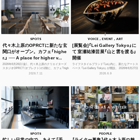
SPOTS
VOICE , EVENT , ART
代々木上原のOPRCTに新たな玄
[展覧会]「Lei Gallery Tokyo」に
関口がオープン。カフェ「highe
て 室瀬祐漆芸展「山と雲を渡る」
r.」 ── A place for higher v...
開催
2026年6月26日（金）、代々木上原のクリエイターズ
ライフスタイルブランド「Lei」内に、新たなアートス
スタジオOPRCT（オプレクト）の1階に、カフェ「high
ペース 「Lei Gallery Tokyo」 が開設。 2026年6月27日
er.」（ハイアー）がグランドオープンし...
（土）から、初の企画展...
2026.7.11
2026.6.9
SPOTS
PEOPLE
忙しい日常の中で、あえて「手
【ライター募集】代々木上原の魅