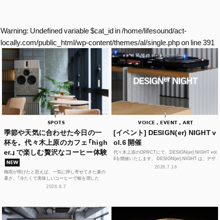
Warning
: Undefined variable $cat_id in
/home/lifesound/act-
locally.com/public_html/wp-content/themes/al/single.php
on line
391
SPOTS
VOICE , EVENT , ART
季節や天気に合わせた今日の一
[イベント] DESIGN(er) NIGHT v
杯を。代々木上原のカフェ「high
ol.6 開催
er.」で楽しむ贅沢なコーヒー体験
代々木上原のOPRCTにて、DESIGN(er) NIGHT vol.
6を開催いたします。 DESIGN(er) NIGHT は、デザ
NEW
イナー、デザインに...
2026.7.16
梅雨が明けたと思えば、一気に押し寄せてきた夏の
暑さ。「冷たくて美味しいコーヒーで喉を潤した
い！」そんな思いを叶えてくれるカフェが、この夏、
2026.8.7
代々木上原に誕...