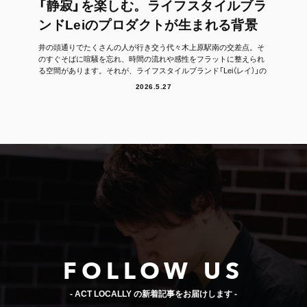
「静寂」を楽しむ。ライフスタイルブラ
ンドLeiのプロダクトが生まれる背景
井の頭通りでたくさんの人が行き交う代々木上原駅南の交差点。そ
のすぐそばに喧騒を忘れ、時間の流れや感性をフラットに整えられ
る空間があります。それが、ライフスタイルブランド「Lei（レイ）」の
フラッグシッ...
2026.5.27
FOLLOW US
- ACT LOCALLY の新着記事をお届けします -