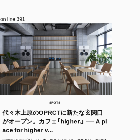
on line
391
SPOTS
代々木上原のOPRCTに新たな玄関口
がオープン。カフェ「higher.」 ── A pl
ace for higher v...