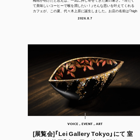
梅雨が明けたと思えば、一気に押し寄せてきた夏の暑さ。「冷たく
て美味しいコーヒーで喉を潤したい！」そんな思いを叶えてくれる
カフェが、この夏、代々木上原に誕生しました。お店の名前は「high
er.（ハイア...
2026.8.7
VOICE , EVENT , ART
[展覧会]「Lei Gallery Tokyo」にて 室