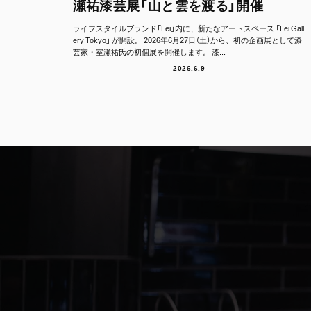
瀬祐漆芸展「山と雲を渡る」開催
ライフスタイルブランド「Lei」内に、新たなアートスペース 「Lei Gall
ery Tokyo」 が開設。 2026年6月27日（土）から、初の企画展として漆
芸家・室瀬祐氏の初個展を開催します。 漆...
2026.6.9