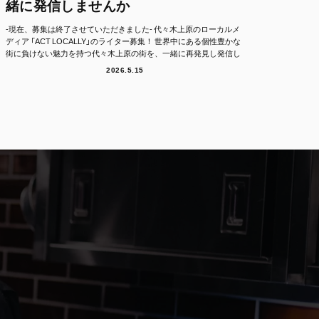
緒に発信しませんか
-現在、募集は終了させていただきました- 代々木上原のローカルメ
ディア 「ACT LOCALLY」のライター募集！ 世界中にある個性豊かな
街に負けない魅力を持つ代々木上原の街を、一緒に再発見し発信し
て...
2026.5.15