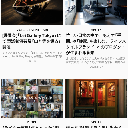
VOICE , EVENT , ART
SPOTS
[展覧会]「Lei Gallery Tokyo」に
忙しい日常の中で、あえて「手
て 室瀬祐漆芸展「山と雲を渡る」
間」や「静寂」を楽しむ。ライフス
開催
タイルブランドLeiのプロダクト
が生まれる背景
ライフスタイルブランド「Lei」内に、新たなアートス
ペース 「Lei Gallery Tokyo」 が開設。 2026年6月27日
井の頭通りでたくさんの人が行き交う代々木上原駅
（土）から、初の企画展...
2026.6.9
南の交差点。そのすぐそばに喧騒を忘れ、時間の流
れや感性をフラットに整えられる空間があります。
2026.5.27
それが、ライフ...
PEOPLE
SPOTS
【ライター募集】代々木上原の魅
幡ヶ谷で350のラム酒に出合う。