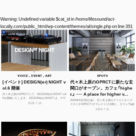
Warning
: Undefined variable $cat_id in
/home/lifesound/act-
locally.com/public_html/wp-content/themes/al/single.php
on line
391
VOICE , EVENT , ART
SPOTS
[イベント] DESIGN(er) NIGHT v
代々木上原のOPRCTに新たな玄
ol.6 開催
関口がオープン。カフェ「highe
r.」 ── A place for higher v...
代々木上原のOPRCTにて、DESIGN(er) NIGHT vol.
6を開催いたします。 DESIGN(er) NIGHT は、デザ
2026年6月26日（金）、代々木上原のクリエイターズ
イナー、デザインに...
2026.7.16
スタジオOPRCT（オプレクト）の1階に、カフェ「high
er.」（ハイアー）がグランドオープンし...
2026.7.11