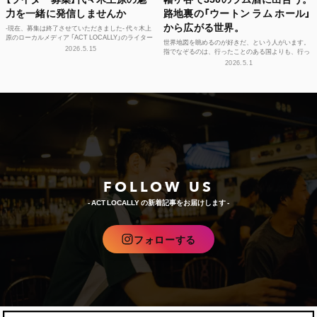
力を一緒に発信しませんか
路地裏の「ウートン ラム ホール」
から広がる世界。
-現在、募集は終了させていただきました- 代々木上
原のローカルメディア 「ACT LOCALLY」のライター
世界地図を眺めるのが好きだ、という人がいます。
募集！ 世界中にある個性豊かな街に負けない魅...
2026.5.15
指でなぞるのは、行ったことのある国よりも、行っ
たことのない島々のほう。カリブ海に散らばる、名
2026.5.1
前もうろ覚え...
FOLLOW US
- ACT LOCALLY の新着記事をお届けします -
フォローする