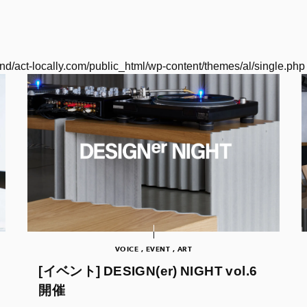
nd/act-locally.com/public_html/wp-content/themes/al/single.php
VOICE , EVENT , ART
[イベント] DESIGN(er) NIGHT vol.6
開催