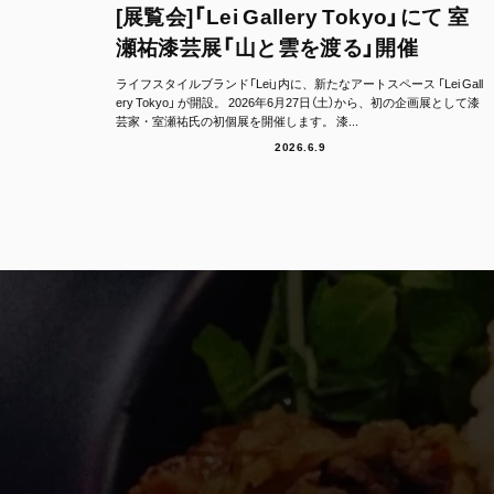
[展覧会]「Lei Gallery Tokyo」にて 室
瀬祐漆芸展「山と雲を渡る」開催
ライフスタイルブランド「Lei」内に、新たなアートスペース 「Lei Gall
ery Tokyo」 が開設。 2026年6月27日（土）から、初の企画展として漆
芸家・室瀬祐氏の初個展を開催します。 漆...
2026.6.9