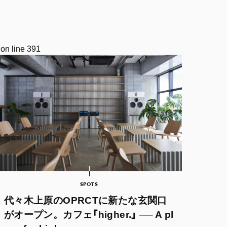
on line
391
SPOTS
代々木上原のOPRCTに新たな玄関口
がオープン。カフェ「higher.」 ── A pl