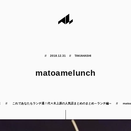
2018.12.31
TAKAHASHI
matoamelunch
E
これであなたもランチ通！代々木上原の人気店まとめのまとめ～ランチ編～
mato