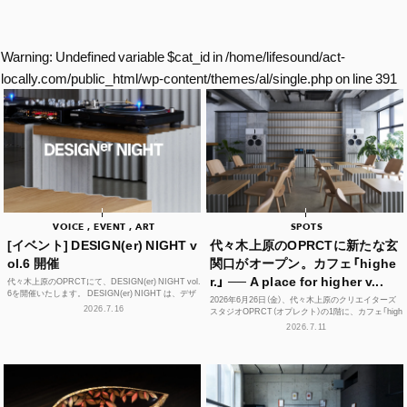
Warning
: Undefined variable $cat_id in
/home/lifesound/act-
locally.com/public_html/wp-content/themes/al/single.php
on line
391
VOICE , EVENT , ART
SPOTS
[イベント] DESIGN(er) NIGHT v
代々木上原のOPRCTに新たな玄
ol.6 開催
関口がオープン。カフェ「highe
r.」 ── A place for higher v...
代々木上原のOPRCTにて、DESIGN(er) NIGHT vol.
6を開催いたします。 DESIGN(er) NIGHT は、デザ
2026年6月26日（金）、代々木上原のクリエイターズ
イナー、デザインに...
2026.7.16
スタジオOPRCT（オプレクト）の1階に、カフェ「high
er.」（ハイアー）がグランドオープンし...
2026.7.11