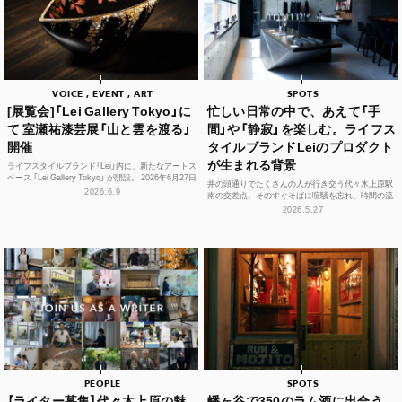
VOICE , EVENT , ART
SPOTS
[展覧会]「Lei Gallery Tokyo」に
忙しい日常の中で、あえて「手
て 室瀬祐漆芸展「山と雲を渡る」
間」や「静寂」を楽しむ。ライフス
開催
タイルブランドLeiのプロダクト
が生まれる背景
ライフスタイルブランド「Lei」内に、新たなアートス
ペース 「Lei Gallery Tokyo」 が開設。 2026年6月27日
井の頭通りでたくさんの人が行き交う代々木上原駅
（土）から、初の企画展...
2026.6.9
南の交差点。そのすぐそばに喧騒を忘れ、時間の流
れや感性をフラットに整えられる空間があります。
2026.5.27
それが、ライフ...
PEOPLE
SPOTS
【ライター募集】代々木上原の魅
幡ヶ谷で350のラム酒に出合う。