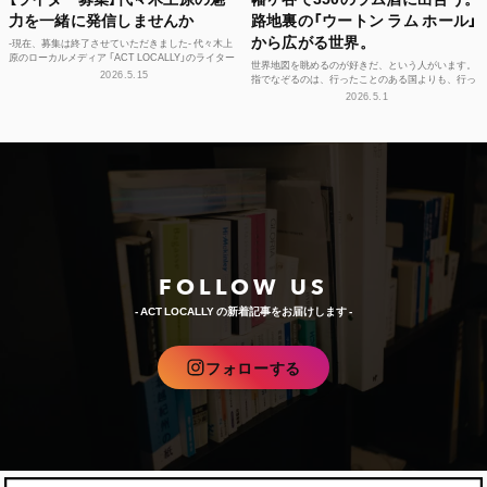
力を一緒に発信しませんか
路地裏の「ウートン ラム ホール」
から広がる世界。
-現在、募集は終了させていただきました- 代々木上
原のローカルメディア 「ACT LOCALLY」のライター
世界地図を眺めるのが好きだ、という人がいます。
募集！ 世界中にある個性豊かな街に負けない魅...
2026.5.15
指でなぞるのは、行ったことのある国よりも、行っ
たことのない島々のほう。カリブ海に散らばる、名
2026.5.1
前もうろ覚え...
FOLLOW US
- ACT LOCALLY の新着記事をお届けします -
フォローする