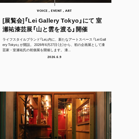
VOICE , EVENT , ART
[展覧会]「Lei Gallery Tokyo」にて 室
瀬祐漆芸展「山と雲を渡る」開催
ライフスタイルブランド「Lei」内に、新たなアートスペース 「Lei Gall
ery Tokyo」 が開設。 2026年6月27日（土）から、初の企画展として漆
芸家・室瀬祐氏の初個展を開催します。 漆...
2026.6.9