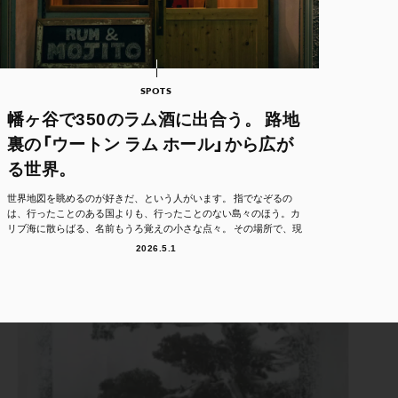
SPOTS
幡ヶ谷で350のラム酒に出合う。 路地
裏の「ウートン ラム ホール」から広が
る世界。
世界地図を眺めるのが好きだ、という人がいます。 指でなぞるの
は、行ったことのある国よりも、行ったことのない島々のほう。カ
リブ海に散らばる、名前もうろ覚えの小さな点々。 その場所で、現
地の人たちは、どん...
2026.5.1