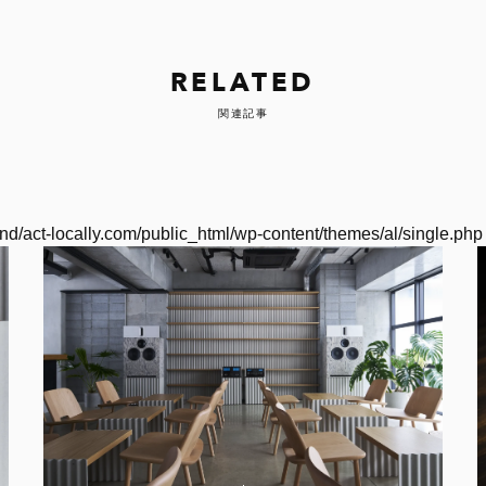
RELATED
関連記事
nd/act-locally.com/public_html/wp-content/themes/al/single.php