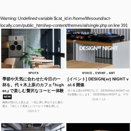
Warning
: Undefined variable $cat_id in
/home/lifesound/act-
locally.com/public_html/wp-content/themes/al/single.php
on line
391
SPOTS
VOICE , EVENT , ART
季節や天気に合わせた今日の一
[イベント] DESIGN(er) NIGHT v
杯を。代々木上原のカフェ「high
ol.6 開催
er.」で楽しむ贅沢なコーヒー体験
代々木上原のOPRCTにて、DESIGN(er) NIGHT vol.
6を開催いたします。 DESIGN(er) NIGHT は、デザ
NEW
イナー、デザインに...
2026.7.16
梅雨が明けたと思えば、一気に押し寄せてきた夏の
暑さ。「冷たくて美味しいコーヒーで喉を潤した
い！」そんな思いを叶えてくれるカフェが、この夏、
2026.8.7
代々木上原に誕...