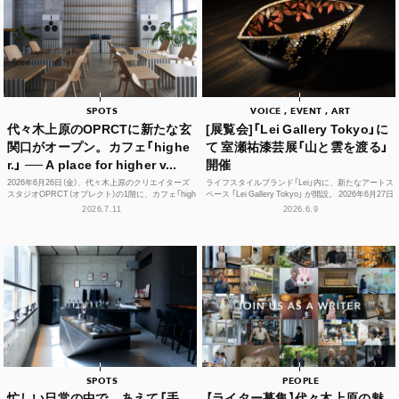
SPOTS
VOICE , EVENT , ART
代々木上原のOPRCTに新たな玄
[展覧会]「Lei Gallery Tokyo」に
関口がオープン。カフェ「highe
て 室瀬祐漆芸展「山と雲を渡る」
r.」 ── A place for higher v...
開催
2026年6月26日（金）、代々木上原のクリエイターズ
ライフスタイルブランド「Lei」内に、新たなアートス
スタジオOPRCT（オプレクト）の1階に、カフェ「high
ペース 「Lei Gallery Tokyo」 が開設。 2026年6月27日
er.」（ハイアー）がグランドオープンし...
（土）から、初の企画展...
2026.7.11
2026.6.9
SPOTS
PEOPLE
忙しい日常の中で、あえて「手
【ライター募集】代々木上原の魅