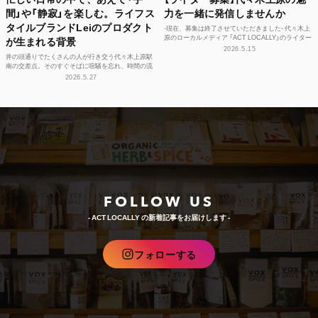
間」や「静寂」を楽しむ。ライフス
力を一緒に発信しませんか
タイルブランドLeiのプロダクト
-現在、募集は終了させていただきました- 代々木上
原のローカルメディア 「ACT LOCALLY」のライター
が生まれる背景
募集！ 世界中にある個性豊かな街に負けない魅...
2026.5.15
井の頭通りでたくさんの人が行き交う代々木上原駅
南の交差点。そのすぐそばに喧騒を忘れ、時間の流
れや感性をフラットに整えられる空間があります。
2026.5.27
それが、ライフ...
FOLLOW US
- ACT LOCALLY の新着記事をお届けします -
フォローする