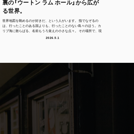
裏の「ウートン ラム ホール」から広が
る世界。
世界地図を眺めるのが好きだ、という人がいます。 指でなぞるの
は、行ったことのある国よりも、行ったことのない島々のほう。カ
リブ海に散らばる、名前もうろ覚えの小さな点々。 その場所で、現
地の人たちは、どん...
2026.5.1