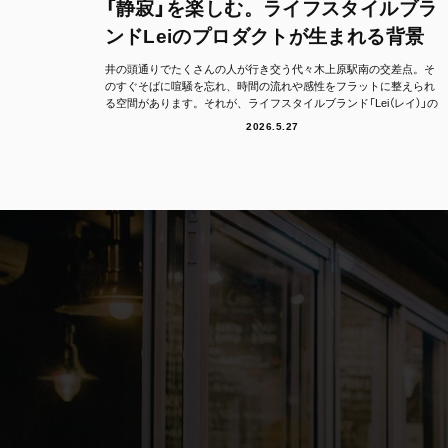
「静寂」を楽しむ。ライフスタイルブラ
ンドLeiのプロダクトが生まれる背景
井の頭通りでたくさんの人が行き交う代々木上原駅南の交差点。そ
のすぐそばに喧騒を忘れ、時間の流れや感性をフラットに整えられ
る空間があります。それが、ライフスタイルブランド「Lei（レイ）」の
フラッグシッ...
2026.5.27