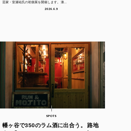
芸家・室瀬祐氏の初個展を開催します。 漆...
2026.6.9
SPOTS
幡ヶ谷で350のラム酒に出合う。 路地