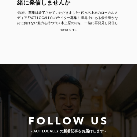
緒に発信しませんか
-現在、募集は終了させていただきました- 代々木上原のローカルメ
ディア 「ACT LOCALLY」のライター募集！ 世界中にある個性豊かな
街に負けない魅力を持つ代々木上原の街を、一緒に再発見し発信し
て...
2026.5.15
FOLLOW US
- ACT LOCALLY の新着記事をお届けします -