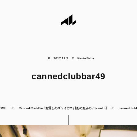
2017.12.9
Kenta Baba
cannedclubbar49
OME
Canned Crab Bar「お通しのズワイガニ」【あのお店のアレ vol.5】
cannedclub