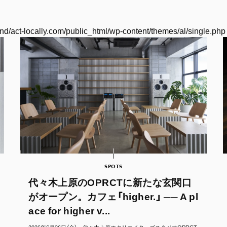
nd/act-locally.com/public_html/wp-content/themes/al/single.php
SPOTS
代々木上原のOPRCTに新たな玄関口
がオープン。カフェ「higher.」 ── A pl
ace for higher v...