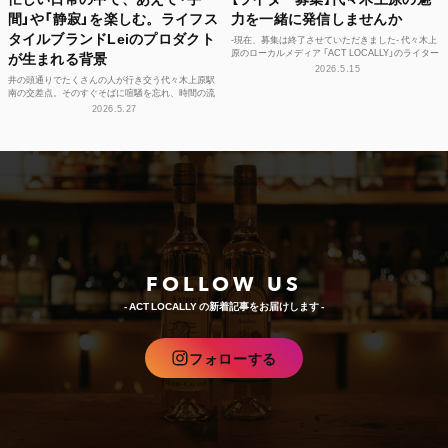
間」や「静寂」を楽しむ。ライフス
力を一緒に発信しませんか
タイルブランドLeiのプロダクト
-現在、募集は終了させていただきました- 代々木上
原のローカルメディア 「ACT LOCALLY」のライター
が生まれる背景
募集！ 世界中にある個性豊かな街に負けない魅...
2026.5.15
井の頭通りでたくさんの人が行き交う代々木上原駅
南の交差点。そのすぐそばに喧騒を忘れ、時間の流
れや感性をフラットに整えられる空間があります。
2026.5.27
それが、ライフ...
FOLLOW US
- ACT LOCALLY の新着記事をお届けします -
フォローする