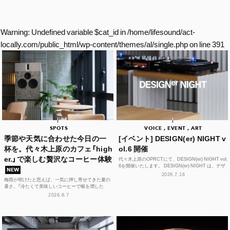
Warning
: Undefined variable $cat_id in
/home/lifesound/act-
locally.com/public_html/wp-content/themes/al/single.php
on line
391
SPOTS
VOICE , EVENT , ART
季節や天気に合わせた今日の一
[イベント] DESIGN(er) NIGHT v
杯を。代々木上原のカフェ「high
ol.6 開催
er.」で楽しむ贅沢なコーヒー体験
代々木上原のOPRCTにて、DESIGN(er) NIGHT vol.
6を開催いたします。 DESIGN(er) NIGHT は、デザ
NEW
イナー、デザインに...
2026.7.16
梅雨が明けたと思えば、一気に押し寄せてきた夏の
暑さ。「冷たくて美味しいコーヒーで喉を潤した
い！」そんな思いを叶えてくれるカフェが、この夏、
2026.8.7
代々木上原に誕...