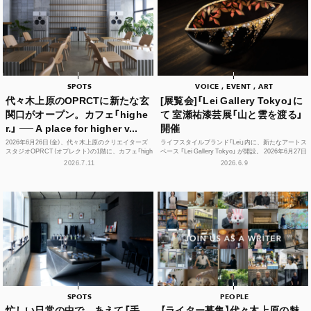
SPOTS
VOICE , EVENT , ART
代々木上原のOPRCTに新たな玄
[展覧会]「Lei Gallery Tokyo」に
関口がオープン。カフェ「highe
て 室瀬祐漆芸展「山と雲を渡る」
r.」 ── A place for higher v...
開催
2026年6月26日（金）、代々木上原のクリエイターズ
ライフスタイルブランド「Lei」内に、新たなアートス
スタジオOPRCT（オプレクト）の1階に、カフェ「high
ペース 「Lei Gallery Tokyo」 が開設。 2026年6月27日
er.」（ハイアー）がグランドオープンし...
（土）から、初の企画展...
2026.7.11
2026.6.9
SPOTS
PEOPLE
忙しい日常の中で、あえて「手
【ライター募集】代々木上原の魅