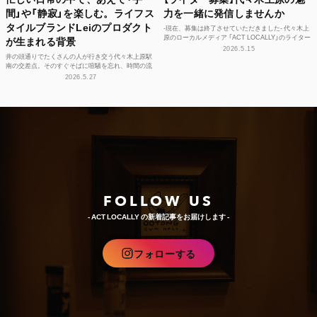
間」や「静寂」を楽しむ。ライフス
力を一緒に発信しませんか
タイルブランドLeiのプロダクト
-現在、募集は終了させていただきました- 代々木上
原のローカルメディア 「ACT LOCALLY」のライター
が生まれる背景
募集！ 世界中にある個性豊かな街に負けない魅...
2026.5.15
井の頭通りでたくさんの人が行き交う代々木上原駅
南の交差点。そのすぐそばに喧騒を忘れ、時間の流
れや感性をフラットに整えられる空間があります。
2026.5.27
それが、ライフ...
FOLLOW US
- ACT LOCALLY の新着記事をお届けします -
フォローする