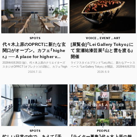
SPOTS
VOICE , EVENT , ART
代々木上原のOPRCTに新たな玄
[展覧会]「Lei Gallery Tokyo」に
関口がオープン。カフェ「highe
て 室瀬祐漆芸展「山と雲を渡る」
r.」 ── A place for higher v...
開催
2026年6月26日（金）、代々木上原のクリエイターズ
ライフスタイルブランド「Lei」内に、新たなアートス
スタジオOPRCT（オプレクト）の1階に、カフェ「high
ペース 「Lei Gallery Tokyo」 が開設。 2026年6月27日
er.」（ハイアー）がグランドオープンし...
（土）から、初の企画展...
2026.7.11
2026.6.9
SPOTS
PEOPLE
忙しい日常の中で、あえて「手
【ライター募集】代々木上原の魅