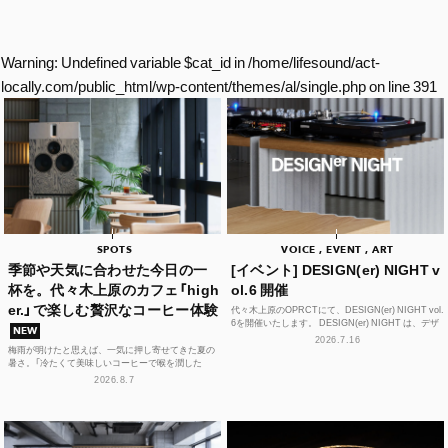
Warning
: Undefined variable $cat_id in
/home/lifesound/act-
locally.com/public_html/wp-content/themes/al/single.php
on line
391
SPOTS
VOICE , EVENT , ART
季節や天気に合わせた今日の一
[イベント] DESIGN(er) NIGHT v
杯を。代々木上原のカフェ「high
ol.6 開催
er.」で楽しむ贅沢なコーヒー体験
代々木上原のOPRCTにて、DESIGN(er) NIGHT vol.
6を開催いたします。 DESIGN(er) NIGHT は、デザ
NEW
イナー、デザインに...
2026.7.16
梅雨が明けたと思えば、一気に押し寄せてきた夏の
暑さ。「冷たくて美味しいコーヒーで喉を潤した
い！」そんな思いを叶えてくれるカフェが、この夏、
2026.8.7
代々木上原に誕...