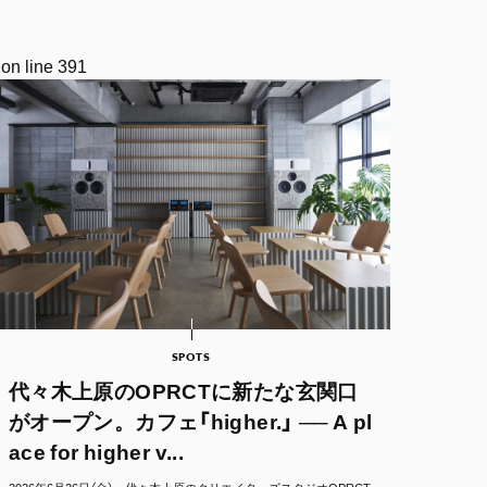
on line
391
SPOTS
代々木上原のOPRCTに新たな玄関口
がオープン。カフェ「higher.」 ── A pl
ace for higher v...