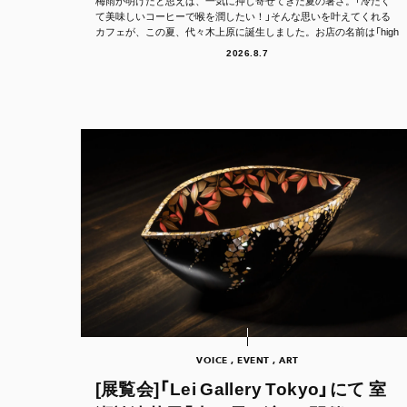
梅雨が明けたと思えば、一気に押し寄せてきた夏の暑さ。「冷たく
て美味しいコーヒーで喉を潤したい！」そんな思いを叶えてくれる
カフェが、この夏、代々木上原に誕生しました。お店の名前は「high
er.（ハイア...
2026.8.7
VOICE , EVENT , ART
[展覧会]「Lei Gallery Tokyo」にて 室