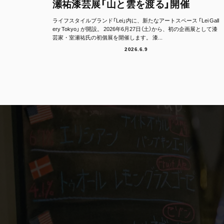
瀬祐漆芸展「山と雲を渡る」開催
ライフスタイルブランド「Lei」内に、新たなアートスペース 「Lei Gall
ery Tokyo」 が開設。 2026年6月27日（土）から、初の企画展として漆
芸家・室瀬祐氏の初個展を開催します。 漆...
2026.6.9