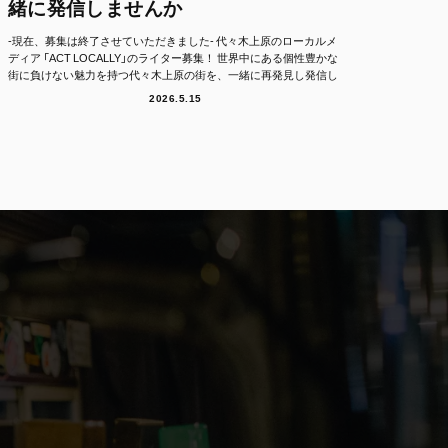
緒に発信しませんか
-現在、募集は終了させていただきました- 代々木上原のローカルメ
ディア 「ACT LOCALLY」のライター募集！ 世界中にある個性豊かな
街に負けない魅力を持つ代々木上原の街を、一緒に再発見し発信し
て...
2026.5.15