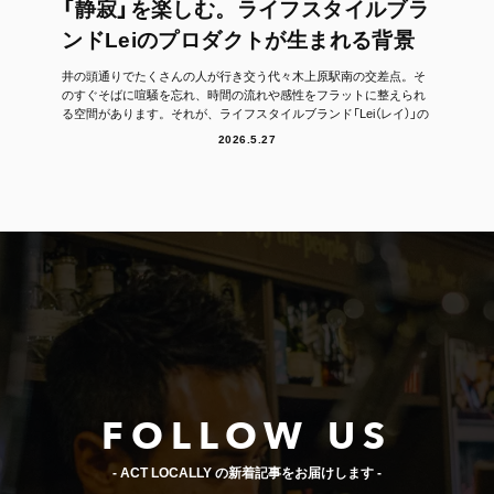
「静寂」を楽しむ。ライフスタイルブラ
ンドLeiのプロダクトが生まれる背景
井の頭通りでたくさんの人が行き交う代々木上原駅南の交差点。そ
のすぐそばに喧騒を忘れ、時間の流れや感性をフラットに整えられ
る空間があります。それが、ライフスタイルブランド「Lei（レイ）」の
フラッグシッ...
2026.5.27
FOLLOW US
- ACT LOCALLY の新着記事をお届けします -