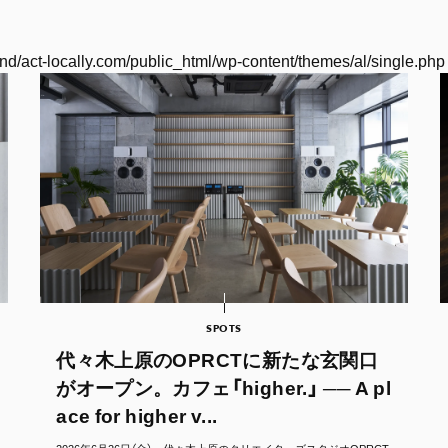
nd/act-locally.com/public_html/wp-content/themes/al/single.php
SPOTS
代々木上原のOPRCTに新たな玄関口
がオープン。カフェ「higher.」 ── A pl
ace for higher v...