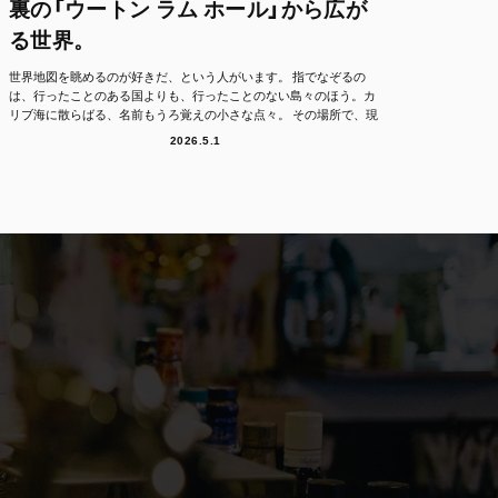
裏の「ウートン ラム ホール」から広が
る世界。
世界地図を眺めるのが好きだ、という人がいます。 指でなぞるの
は、行ったことのある国よりも、行ったことのない島々のほう。カ
リブ海に散らばる、名前もうろ覚えの小さな点々。 その場所で、現
地の人たちは、どん...
2026.5.1