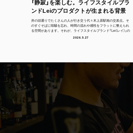
「静寂」を楽しむ。ライフスタイルブラ
ンドLeiのプロダクトが生まれる背景
井の頭通りでたくさんの人が行き交う代々木上原駅南の交差点。そ
のすぐそばに喧騒を忘れ、時間の流れや感性をフラットに整えられ
る空間があります。それが、ライフスタイルブランド「Lei（レイ）」の
フラッグシッ...
2026.5.27