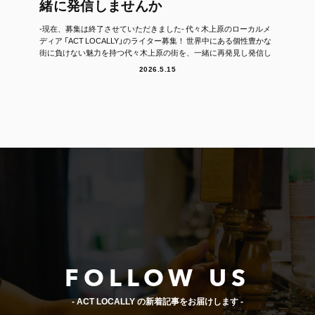
緒に発信しませんか
-現在、募集は終了させていただきました- 代々木上原のローカルメ
ディア 「ACT LOCALLY」のライター募集！ 世界中にある個性豊かな
街に負けない魅力を持つ代々木上原の街を、一緒に再発見し発信し
て...
2026.5.15
FOLLOW US
- ACT LOCALLY の新着記事をお届けします -