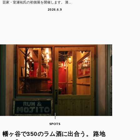
芸家・室瀬祐氏の初個展を開催します。 漆...
2026.6.9
SPOTS
幡ヶ谷で350のラム酒に出合う。 路地