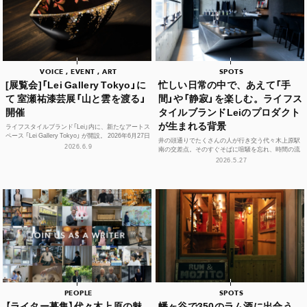
VOICE , EVENT , ART
SPOTS
[展覧会]「Lei Gallery Tokyo」に
忙しい日常の中で、あえて「手
て 室瀬祐漆芸展「山と雲を渡る」
間」や「静寂」を楽しむ。ライフス
開催
タイルブランドLeiのプロダクト
が生まれる背景
ライフスタイルブランド「Lei」内に、新たなアートス
ペース 「Lei Gallery Tokyo」 が開設。 2026年6月27日
井の頭通りでたくさんの人が行き交う代々木上原駅
（土）から、初の企画展...
2026.6.9
南の交差点。そのすぐそばに喧騒を忘れ、時間の流
れや感性をフラットに整えられる空間があります。
2026.5.27
それが、ライフ...
PEOPLE
SPOTS
【ライター募集】代々木上原の魅
幡ヶ谷で350のラム酒に出合う。