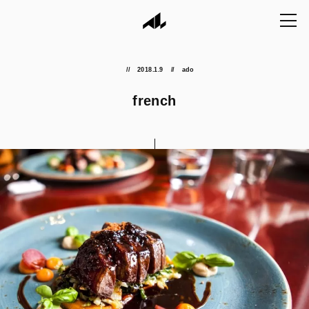
2018.1.9
ado
french