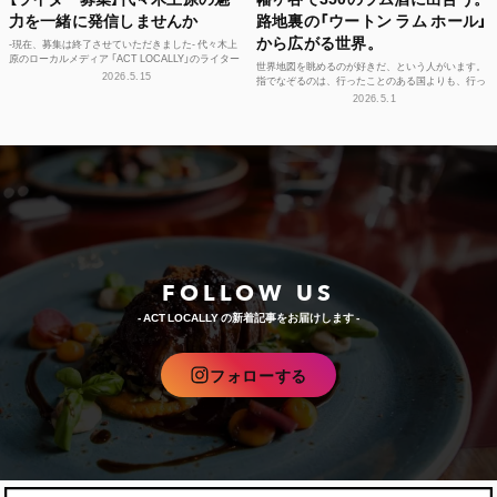
力を一緒に発信しませんか
路地裏の「ウートン ラム ホール」
から広がる世界。
-現在、募集は終了させていただきました- 代々木上
原のローカルメディア 「ACT LOCALLY」のライター
世界地図を眺めるのが好きだ、という人がいます。
募集！ 世界中にある個性豊かな街に負けない魅...
2026.5.15
指でなぞるのは、行ったことのある国よりも、行っ
たことのない島々のほう。カリブ海に散らばる、名
2026.5.1
前もうろ覚え...
FOLLOW US
- ACT LOCALLY の新着記事をお届けします -
フォローする