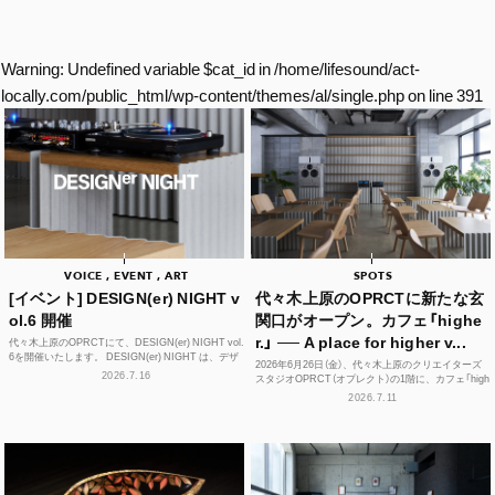
Warning
: Undefined variable $cat_id in
/home/lifesound/act-
locally.com/public_html/wp-content/themes/al/single.php
on line
391
VOICE , EVENT , ART
SPOTS
[イベント] DESIGN(er) NIGHT v
代々木上原のOPRCTに新たな玄
ol.6 開催
関口がオープン。カフェ「highe
r.」 ── A place for higher v...
代々木上原のOPRCTにて、DESIGN(er) NIGHT vol.
6を開催いたします。 DESIGN(er) NIGHT は、デザ
2026年6月26日（金）、代々木上原のクリエイターズ
イナー、デザインに...
2026.7.16
スタジオOPRCT（オプレクト）の1階に、カフェ「high
er.」（ハイアー）がグランドオープンし...
2026.7.11