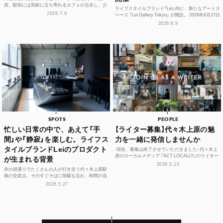
原。駅前には気軽に立ち寄れるカフェが点在し、少
ライフスタイルブランド「Lei」内に、新たなアートス
し歩けば、コーヒーやスイーツ、空間づくりにこだ
2026.7.9
ペース 「Lei Gallery Tokyo」 が開設。 2026年6月27日
わった個性豊かな...
（土）から、初の企画展...
2026.6.9
SPOTS
PEOPLE
忙しい日常の中で、あえて「手
【ライター募集】代々木上原の魅
間」や「静寂」を楽しむ。ライフス
力を一緒に発信しませんか
タイルブランドLeiのプロダクト
-現在、募集は終了させていただきました- 代々木上
原のローカルメディア 「ACT LOCALLY」のライター
が生まれる背景
募集！ 世界中にある個性豊かな街に負けない魅...
2026.5.15
井の頭通りでたくさんの人が行き交う代々木上原駅
南の交差点。そのすぐそばに喧騒を忘れ、時間の流
れや感性をフラットに整えられる空間があります。
2026.5.27
それが、ライフ...