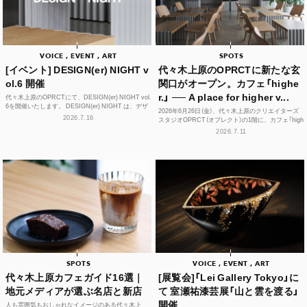
VOICE , EVENT , ART
SPOTS
[イベント] DESIGN(er) NIGHT v
代々木上原のOPRCTに新たな玄
ol.6 開催
関口がオープン。カフェ「highe
r.」 ── A place for higher v...
代々木上原のOPRCTにて、DESIGN(er) NIGHT vol.
6を開催いたします。 DESIGN(er) NIGHT は、デザ
2026年6月26日（金）、代々木上原のクリエイターズ
イナー、デザインに...
2026.7.16
スタジオOPRCT（オプレクト）の1階に、カフェ「high
er.」（ハイアー）がグランドオープンし...
2026.7.11
SPOTS
VOICE , EVENT , ART
代々木上原カフェガイド16選｜
[展覧会]「Lei Gallery Tokyo」に
地元メディアが選ぶ名店と新店
て 室瀬祐漆芸展「山と雲を渡る」
開催
人も雰囲気もおしゃれなイメージのある代々木上