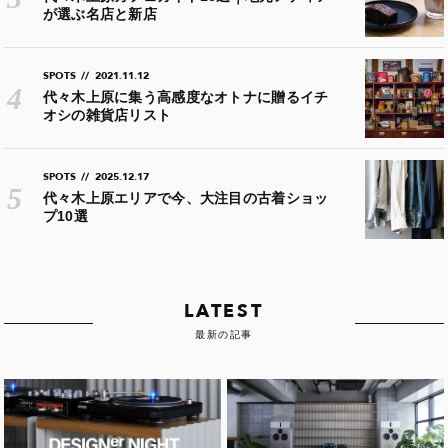
が選ぶ名店と新店
SPOTS
//
2021.11.12
代々木上原に集う高感度なオトナに贈るイチ
オシの雑貨店リスト
SPOTS
//
2025.12.17
代々木上原エリアで今、大注目の古着ショッ
プ10選
LATEST
最新の記事