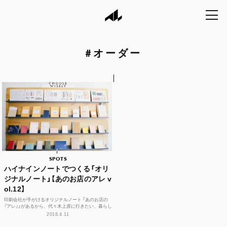
#
オーダー
SPOTS
ハイナインノートでつくる「オリ
ジナルノート」【あのお店のアレ v
ol.12】
印刷会社が手がけるオリジナルノート 「あのお店の
『アレ』」があるから、代々木上原に行きたい、暮らし
たい！と思える名物をご紹介する連載企画第12回。
2018.4.11
今回...