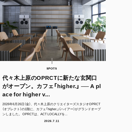
SPOTS
代々木上原のOPRCTに新たな玄関口
がオープン。カフェ「higher.」 ── A pl
ace for higher v...
2026年6月26日（金）、代々木上原のクリエイターズスタジオOPRCT
（オプレクト）の1階に、カフェ「higher.」（ハイアー）がグランドオープ
ンしました。 OPRCTは、ACT LOCALLYを...
2026.7.11