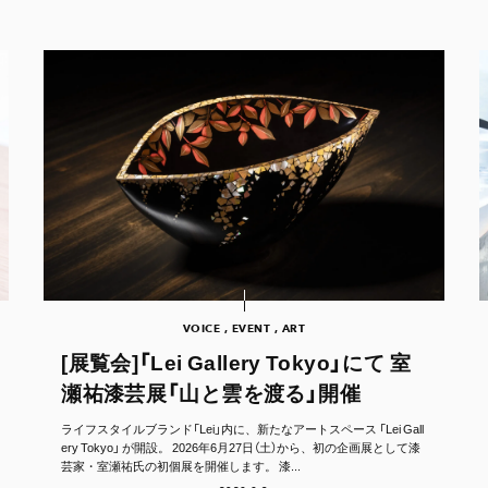
VOICE , EVENT , ART
[展覧会]「Lei Gallery Tokyo」にて 室
瀬祐漆芸展「山と雲を渡る」開催
ライフスタイルブランド「Lei」内に、新たなアートスペース 「Lei Gall
ery Tokyo」 が開設。 2026年6月27日（土）から、初の企画展として漆
芸家・室瀬祐氏の初個展を開催します。 漆...