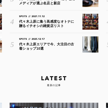
メディアが選ぶ名店と新店
SPOTS
//
2021.11.12
代々木上原に集う高感度なオトナに
贈るイチオシの雑貨店リスト
SPOTS
//
2025.12.17
代々木上原エリアで今、大注目の古
着ショップ10選
LATEST
最新の記事