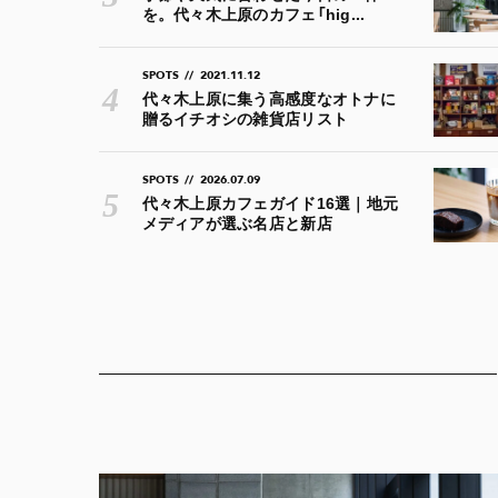
を。代々木上原のカフェ「hig...
SPOTS
//
2021.11.12
代々木上原に集う高感度なオトナに
贈るイチオシの雑貨店リスト
SPOTS
//
2026.07.09
代々木上原カフェガイド16選｜地元
メディアが選ぶ名店と新店