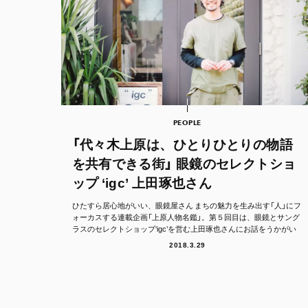
PEOPLE
「代々木上原は、ひとりひとりの物語
を共有できる街」 眼鏡のセレクトショ
ップ ‘igc’ 上田琢也さん
ひたすら居心地がいい、眼鏡屋さん まちの魅力を生み出す「人」にフ
ォーカスする連載企画「上原人物名鑑」。第５回目は、眼鏡とサング
ラスのセレクトショップ‘igc’を営む上田琢也さんにお話をうかがい
ます。 ...
2018.3.29