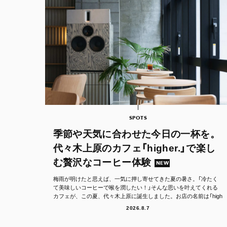
SPOTS
季節や天気に合わせた今日の一杯を。
代々木上原のカフェ「higher.」で楽し
む贅沢なコーヒー体験
NEW
梅雨が明けたと思えば、一気に押し寄せてきた夏の暑さ。「冷たく
て美味しいコーヒーで喉を潤したい！」そんな思いを叶えてくれる
カフェが、この夏、代々木上原に誕生しました。お店の名前は「high
er.（ハイア...
2026.8.7