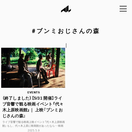
#
ブンミおじさんの森
EVENTS
（終了しました）【5/31 開催】ライ
ブ音響で観る映画イベント「代々
木上原映画館」｜ 上映『ブンミお
じさんの森』
ライブ音響で観る映画上映イベント「代々木上原映画
館」 もし、代々木上原に映画館があったなら… 映画
館のない代々木上原に、映画館を作ってしまお...
2025.5.9