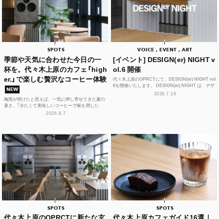
SPOTS
VOICE , EVENT , ART
季節や天気に合わせた今日の一
[イベント] DESIGN(er) NIGHT v
杯を。代々木上原のカフェ「high
ol.6 開催
er.」で楽しむ贅沢なコーヒー体験
代々木上原のOPRCTにて、DESIGN(er) NIGHT vol.
6を開催いたします。 DESIGN(er) NIGHT は、デザ
NEW
イナー、デザインに...
2026.7.16
梅雨が明けたと思えば、一気に押し寄せてきた夏の
暑さ。「冷たくて美味しいコーヒーで喉を潤した
い！」そんな思いを叶えてくれるカフェが、この夏、
2026.8.7
代々木上原に誕...
SPOTS
SPOTS
代々木上原のOPRCTに新たな玄
代々木上原カフェガイド16選｜