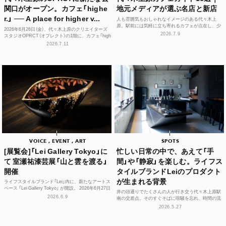
関口がオープン。カフェ「highe
地元メディアが選ぶ名店と新店
r.」 ── A place for higher v...
人も雰囲気もおしゃれなイメージのある代々木上
原。駅前には気軽に立ち寄れるカフェが点在し、少
2026年6月26日（金）、代々木上原のクリエイターズ
し歩けば、コーヒーやスイーツ、空間づくりにこだ
2026.7.9
スタジオOPRCT（オプレクト）の1階に、カフェ「high
わった個性豊かな...
er.」（ハイアー）がグランドオープンし...
2026.7.11
VOICE , EVENT , ART
SPOTS
[展覧会]「Lei Gallery Tokyo」に
忙しい日常の中で、あえて「手
て 室瀬祐漆芸展「山と雲を渡る」
間」や「静寂」を楽しむ。ライフス
開催
タイルブランドLeiのプロダクト
が生まれる背景
ライフスタイルブランド「Lei」内に、新たなアートス
ペース 「Lei Gallery Tokyo」 が開設。 2026年6月27日
井の頭通りでたくさんの人が行き交う代々木上原駅
（土）から、初の企画展...
2026.6.9
南の交差点。そのすぐそばに喧騒を忘れ、時間の流
れや感性をフラットに整えられる空間があります。
2026.5.27
それが、ライフ...