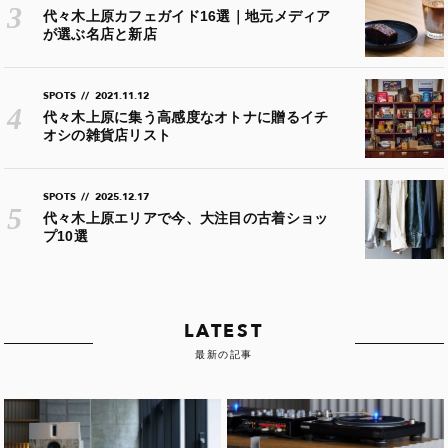
代々木上原カフェガイド16選｜地元メディア
が選ぶ名店と新店
SPOTS
//
2021.11.12
代々木上原に集う高感度なオトナに贈るイチ
オシの雑貨店リスト
SPOTS
//
2025.12.17
代々木上原エリアで今、大注目の古着ショッ
プ10選
LATEST
最新の記事