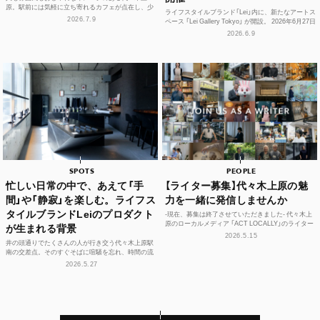
原。駅前には気軽に立ち寄れるカフェが点在し、少
ライフスタイルブランド「Lei」内に、新たなアートス
し歩けば、コーヒーやスイーツ、空間づくりにこだ
2026.7.9
ペース 「Lei Gallery Tokyo」 が開設。 2026年6月27日
わった個性豊かな...
（土）から、初の企画展...
2026.6.9
SPOTS
PEOPLE
忙しい日常の中で、あえて「手
【ライター募集】代々木上原の魅
間」や「静寂」を楽しむ。ライフス
力を一緒に発信しませんか
タイルブランドLeiのプロダクト
-現在、募集は終了させていただきました- 代々木上
原のローカルメディア 「ACT LOCALLY」のライター
が生まれる背景
募集！ 世界中にある個性豊かな街に負けない魅...
2026.5.15
井の頭通りでたくさんの人が行き交う代々木上原駅
南の交差点。そのすぐそばに喧騒を忘れ、時間の流
れや感性をフラットに整えられる空間があります。
2026.5.27
それが、ライフ...