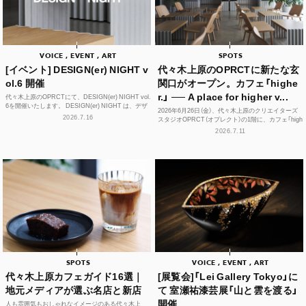
VOICE , EVENT , ART
SPOTS
[イベント] DESIGN(er) NIGHT v
代々木上原のOPRCTに新たな玄
ol.6 開催
関口がオープン。カフェ「highe
r.」 ── A place for higher v...
代々木上原のOPRCTにて、DESIGN(er) NIGHT vol.
6を開催いたします。 DESIGN(er) NIGHT は、デザ
2026年6月26日（金）、代々木上原のクリエイターズ
イナー、デザインに...
2026.7.16
スタジオOPRCT（オプレクト）の1階に、カフェ「high
er.」（ハイアー）がグランドオープンし...
2026.7.11
SPOTS
VOICE , EVENT , ART
代々木上原カフェガイド16選｜
[展覧会]「Lei Gallery Tokyo」に
地元メディアが選ぶ名店と新店
て 室瀬祐漆芸展「山と雲を渡る」
開催
人も雰囲気もおしゃれなイメージのある代々木上