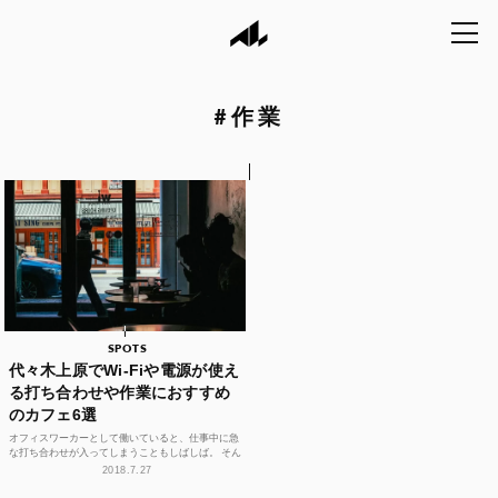
#
作業
SPOTS
代々木上原でWi-Fiや電源が使え
る打ち合わせや作業におすすめ
のカフェ6選
オフィスワーカーとして働いていると、仕事中に急
な打ち合わせが入ってしまうこともしばしば。 そん
な時にちょっとした作業もできるカフェがあるとと
2018.7.27
ても助かりま...