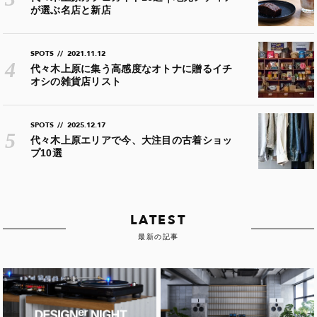
が選ぶ名店と新店
SPOTS
//
2021.11.12
代々木上原に集う高感度なオトナに贈るイチ
オシの雑貨店リスト
SPOTS
//
2025.12.17
代々木上原エリアで今、大注目の古着ショッ
プ10選
LATEST
最新の記事