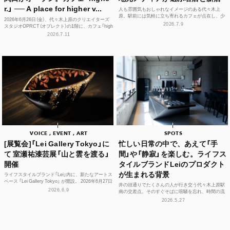
r.」 ── A place for higher v...
人も雰囲気もおしゃれなイメージのある代々木上
原。駅前には気軽に立ち寄れるカフェが点在し、少
2026年6月26日（金）、代々木上原のクリエイターズ
し歩けば、コーヒーやスイーツ、空間づくりにこだ
2026.7.9
スタジオOPRCT（オプレクト）の1階に、カフェ「high
わった個性豊かな...
er.」（ハイアー）がグランドオープンし...
2026.7.11
VOICE , EVENT , ART
SPOTS
[展覧会]「Lei Gallery Tokyo」に
忙しい日常の中で、あえて「手
て 室瀬祐漆芸展「山と雲を渡る」
間」や「静寂」を楽しむ。ライフス
開催
タイルブランドLeiのプロダクト
が生まれる背景
ライフスタイルブランド「Lei」内に、新たなアートス
ペース 「Lei Gallery Tokyo」 が開設。 2026年6月27日
井の頭通りでたくさんの人が行き交う代々木上原駅
（土）から、初の企画展...
2026.6.9
南の交差点。そのすぐそばに喧騒を忘れ、時間の流
れや感性をフラットに整えられる空間があります。
2026.5.27
それが、ライフ...