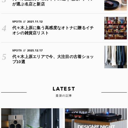
が選ぶ名店と新店
SPOTS
//
2021.11.12
代々木上原に集う高感度なオトナに贈るイチ
オシの雑貨店リスト
SPOTS
//
2025.12.17
代々木上原エリアで今、大注目の古着ショッ
プ10選
LATEST
最新の記事