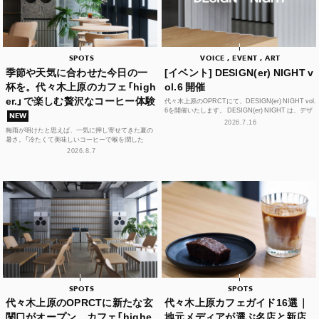
SPOTS
VOICE , EVENT , ART
季節や天気に合わせた今日の一
[イベント] DESIGN(er) NIGHT v
杯を。代々木上原のカフェ「high
ol.6 開催
er.」で楽しむ贅沢なコーヒー体験
代々木上原のOPRCTにて、DESIGN(er) NIGHT vol.
6を開催いたします。 DESIGN(er) NIGHT は、デザ
NEW
イナー、デザインに...
2026.7.16
梅雨が明けたと思えば、一気に押し寄せてきた夏の
暑さ。「冷たくて美味しいコーヒーで喉を潤した
い！」そんな思いを叶えてくれるカフェが、この夏、
2026.8.7
代々木上原に誕...
SPOTS
SPOTS
代々木上原のOPRCTに新たな玄
代々木上原カフェガイド16選｜
関口がオープン。カフェ「highe
地元メディアが選ぶ名店と新店