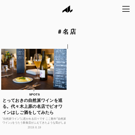
#
名店
SPOTS
とっておきの自然派ワインを巡
る。代々木上原の名店でビオワ
インはしご酒をしてみたら
“自然派ワイン”に惹かれる日々です ここ数年「自然派
ワイン」をうたう飲食店がふえてきたような気がしま
す。またの名を「ヴァンナチュール」「ビオワイン」
2019.6.19
「有...