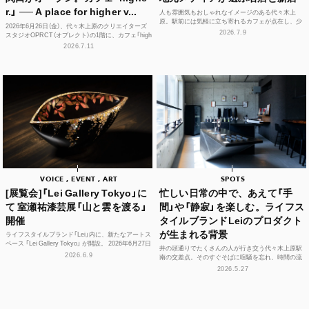
r.」 ── A place for higher v...
人も雰囲気もおしゃれなイメージのある代々木上
原。駅前には気軽に立ち寄れるカフェが点在し、少
2026年6月26日（金）、代々木上原のクリエイターズ
し歩けば、コーヒーやスイーツ、空間づくりにこだ
2026.7.9
スタジオOPRCT（オプレクト）の1階に、カフェ「high
わった個性豊かな...
er.」（ハイアー）がグランドオープンし...
2026.7.11
VOICE , EVENT , ART
SPOTS
[展覧会]「Lei Gallery Tokyo」に
忙しい日常の中で、あえて「手
て 室瀬祐漆芸展「山と雲を渡る」
間」や「静寂」を楽しむ。ライフス
開催
タイルブランドLeiのプロダクト
が生まれる背景
ライフスタイルブランド「Lei」内に、新たなアートス
ペース 「Lei Gallery Tokyo」 が開設。 2026年6月27日
井の頭通りでたくさんの人が行き交う代々木上原駅
（土）から、初の企画展...
2026.6.9
南の交差点。そのすぐそばに喧騒を忘れ、時間の流
れや感性をフラットに整えられる空間があります。
2026.5.27
それが、ライフ...