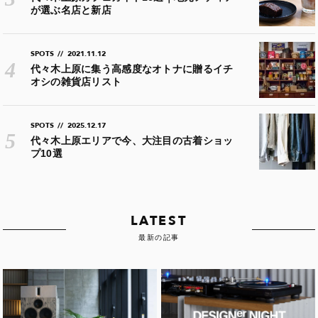
が選ぶ名店と新店
SPOTS
//
2021.11.12
代々木上原に集う高感度なオトナに贈るイチ
オシの雑貨店リスト
SPOTS
//
2025.12.17
代々木上原エリアで今、大注目の古着ショッ
プ10選
LATEST
最新の記事