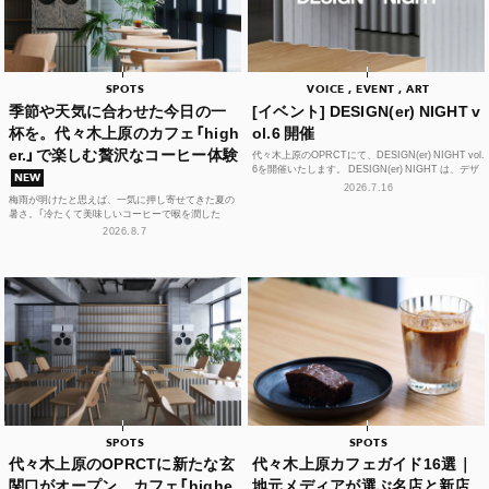
SPOTS
VOICE , EVENT , ART
季節や天気に合わせた今日の一
[イベント] DESIGN(er) NIGHT v
杯を。代々木上原のカフェ「high
ol.6 開催
er.」で楽しむ贅沢なコーヒー体験
代々木上原のOPRCTにて、DESIGN(er) NIGHT vol.
6を開催いたします。 DESIGN(er) NIGHT は、デザ
NEW
イナー、デザインに...
2026.7.16
梅雨が明けたと思えば、一気に押し寄せてきた夏の
暑さ。「冷たくて美味しいコーヒーで喉を潤した
い！」そんな思いを叶えてくれるカフェが、この夏、
2026.8.7
代々木上原に誕...
SPOTS
SPOTS
代々木上原のOPRCTに新たな玄
代々木上原カフェガイド16選｜
関口がオープン。カフェ「highe
地元メディアが選ぶ名店と新店