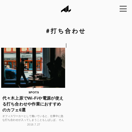
#
打ち合わせ
SPOTS
代々木上原でWi-Fiや電源が使え
る打ち合わせや作業におすすめ
のカフェ6選
オフィスワーカーとして働いていると、仕事中に急
な打ち合わせが入ってしまうこともしばしば。 そん
な時にちょっとした作業もできるカフェがあるとと
2018.7.27
ても助かりま...