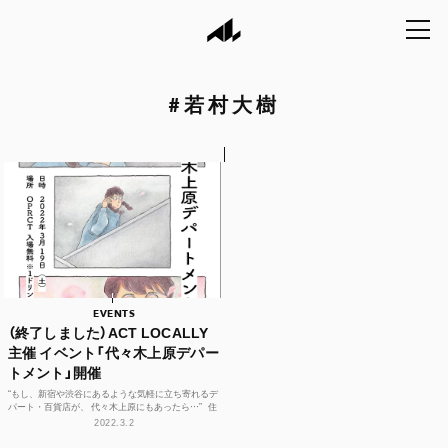
#
若村大樹
EVENTS
（終了しました）ACT LOCALLY
主催 イベント「代々木上原デパー
トメント」開催
“もし、新宿や渋谷にあるような気軽に立ち寄れるデ
パート・百貨店が、 代々木上原にもあったら…” 住
宅街にある路面店や個人営業の...
2022.3.2