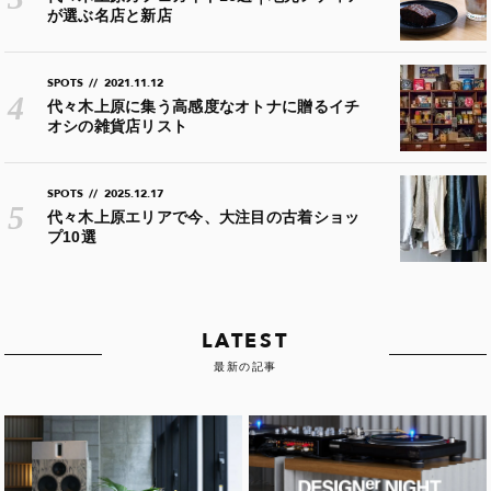
が選ぶ名店と新店
SPOTS
//
2021.11.12
代々木上原に集う高感度なオトナに贈るイチ
オシの雑貨店リスト
SPOTS
//
2025.12.17
代々木上原エリアで今、大注目の古着ショッ
プ10選
LATEST
最新の記事