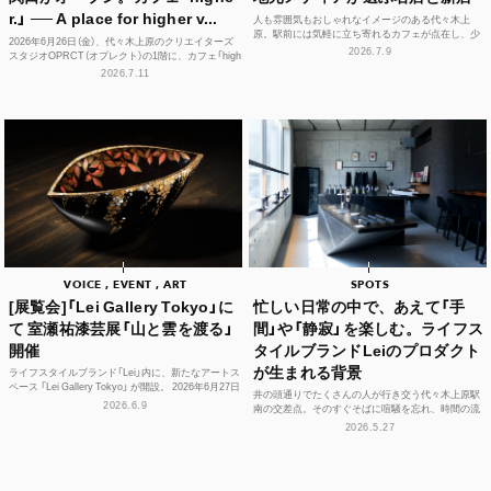
r.」 ── A place for higher v...
人も雰囲気もおしゃれなイメージのある代々木上
原。駅前には気軽に立ち寄れるカフェが点在し、少
2026年6月26日（金）、代々木上原のクリエイターズ
し歩けば、コーヒーやスイーツ、空間づくりにこだ
2026.7.9
スタジオOPRCT（オプレクト）の1階に、カフェ「high
わった個性豊かな...
er.」（ハイアー）がグランドオープンし...
2026.7.11
VOICE , EVENT , ART
SPOTS
[展覧会]「Lei Gallery Tokyo」に
忙しい日常の中で、あえて「手
て 室瀬祐漆芸展「山と雲を渡る」
間」や「静寂」を楽しむ。ライフス
開催
タイルブランドLeiのプロダクト
が生まれる背景
ライフスタイルブランド「Lei」内に、新たなアートス
ペース 「Lei Gallery Tokyo」 が開設。 2026年6月27日
井の頭通りでたくさんの人が行き交う代々木上原駅
（土）から、初の企画展...
2026.6.9
南の交差点。そのすぐそばに喧騒を忘れ、時間の流
れや感性をフラットに整えられる空間があります。
2026.5.27
それが、ライフ...