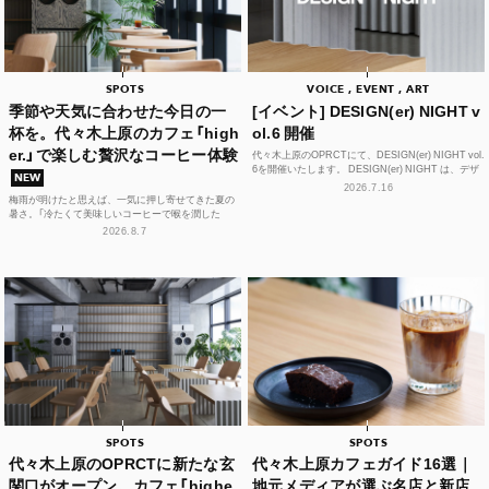
SPOTS
VOICE , EVENT , ART
季節や天気に合わせた今日の一
[イベント] DESIGN(er) NIGHT v
杯を。代々木上原のカフェ「high
ol.6 開催
er.」で楽しむ贅沢なコーヒー体験
代々木上原のOPRCTにて、DESIGN(er) NIGHT vol.
6を開催いたします。 DESIGN(er) NIGHT は、デザ
NEW
イナー、デザインに...
2026.7.16
梅雨が明けたと思えば、一気に押し寄せてきた夏の
暑さ。「冷たくて美味しいコーヒーで喉を潤した
い！」そんな思いを叶えてくれるカフェが、この夏、
2026.8.7
代々木上原に誕...
SPOTS
SPOTS
代々木上原のOPRCTに新たな玄
代々木上原カフェガイド16選｜
関口がオープン。カフェ「highe
地元メディアが選ぶ名店と新店