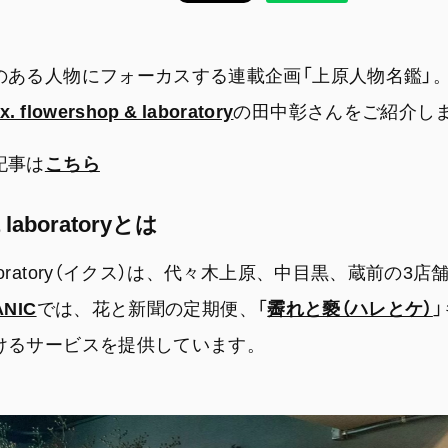
のある人物にフォーカスする連載企画「上原人物名鑑」
x. flowershop & laboratory
の田中彰さんをご紹介し
記事は
こちら
 & laboratoryとは
op & laboratory（イクス）は、代々木上原、中目黒、蔵前
ANIC
では、花と新聞の定期便、「
霽れと褻（ハレとケ）
けるサービスを提供しています。