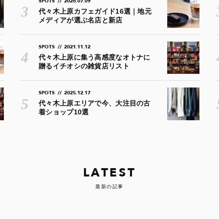
SPOTS
//
2026.07.09
代々木上原カフェガイド16選｜地元
メディアが選ぶ名店と新店
SPOTS
//
2021.11.12
代々木上原に集う高感度なオトナに
贈るイチオシの雑貨店リスト
SPOTS
//
2025.12.17
代々木上原エリアで今、大注目の古
着ショップ10選
LATEST
最新の記事