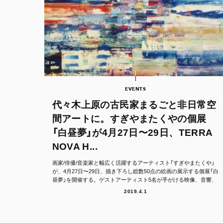
EVENTS
代々木上原の古民家まるごと非日常空
間アートに。すぎやまたくやの個展
「白昼夢」が4月27日〜29日、TERRA
NOVA H...
画家/俳優/音楽家と幅広く活躍するアーティスト「すぎやまたくや」
が、4月27日〜29日、描き下ろし総数50点の絵画の展示する個展「白
昼夢」を開催する。ゲストアーティスト5名が手がける映像、音響、
立体、...
2019.4.1