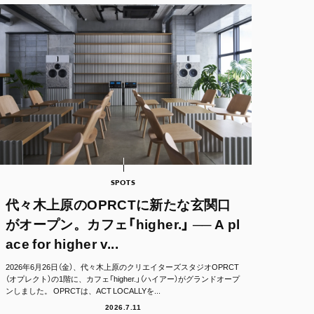
SPOTS
代々木上原のOPRCTに新たな玄関口
がオープン。カフェ「higher.」 ── A pl
ace for higher v...
2026年6月26日（金）、代々木上原のクリエイターズスタジオOPRCT
（オプレクト）の1階に、カフェ「higher.」（ハイアー）がグランドオープ
ンしました。 OPRCTは、ACT LOCALLYを...
2026.7.11