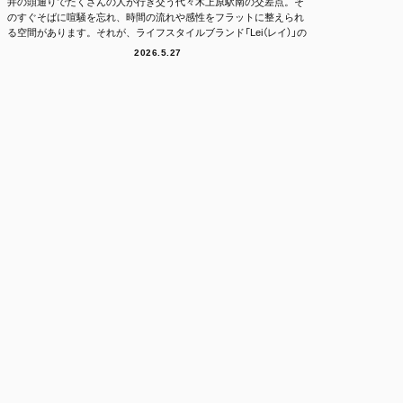
井の頭通りでたくさんの人が行き交う代々木上原駅南の交差点。そ
のすぐそばに喧騒を忘れ、時間の流れや感性をフラットに整えられ
る空間があります。それが、ライフスタイルブランド「Lei（レイ）」の
フラッグシッ...
2026.5.27