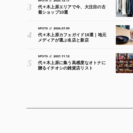
SPOTS
//
2025.12.17
代々木上原エリアで今、大注目の古
着ショップ10選
SPOTS
//
2026.07.09
代々木上原カフェガイド16選｜地元
メディアが選ぶ名店と新店
SPOTS
//
2021.11.12
代々木上原に集う高感度なオトナに
贈るイチオシの雑貨店リスト