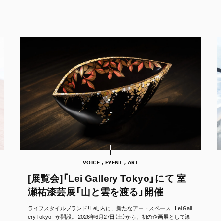
VOICE , EVENT , ART
[展覧会]「Lei Gallery Tokyo」にて 室
瀬祐漆芸展「山と雲を渡る」開催
ライフスタイルブランド「Lei」内に、新たなアートスペース 「Lei Gall
ery Tokyo」 が開設。 2026年6月27日（土）から、初の企画展として漆