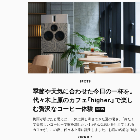
SPOTS
季節や天気に合わせた今日の一杯を。
代々木上原のカフェ「higher.」で楽し
む贅沢なコーヒー体験
NEW
梅雨が明けたと思えば、一気に押し寄せてきた夏の暑さ。「冷たく
て美味しいコーヒーで喉を潤したい！」そんな思いを叶えてくれる
カフェが、この夏、代々木上原に誕生しました。お店の名前は「high
er.（ハイア...
2026.8.7