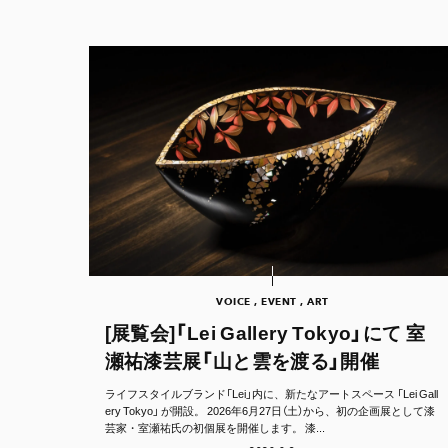
VOICE , EVENT , ART
[展覧会]「Lei Gallery Tokyo」にて 室
瀬祐漆芸展「山と雲を渡る」開催
ライフスタイルブランド「Lei」内に、新たなアートスペース 「Lei Gall
ery Tokyo」 が開設。 2026年6月27日（土）から、初の企画展として漆
芸家・室瀬祐氏の初個展を開催します。 漆...