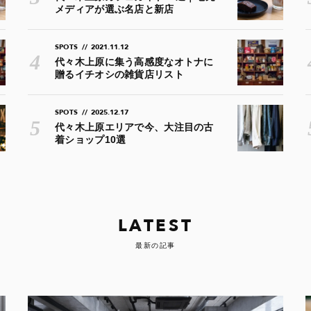
メディアが選ぶ名店と新店
SPOTS
//
2021.11.12
代々木上原に集う高感度なオトナに
贈るイチオシの雑貨店リスト
SPOTS
//
2025.12.17
代々木上原エリアで今、大注目の古
着ショップ10選
LATEST
最新の記事