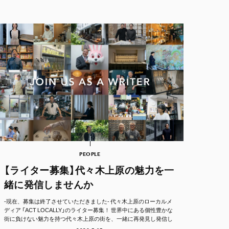
PEOPLE
【ライター募集】代々木上原の魅力を一
緒に発信しませんか
-現在、募集は終了させていただきました- 代々木上原のローカルメ
ディア 「ACT LOCALLY」のライター募集！ 世界中にある個性豊かな
街に負けない魅力を持つ代々木上原の街を、一緒に再発見し発信し
て...