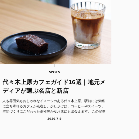
SPOTS
代々木上原カフェガイド16選｜地元メ
ディアが選ぶ名店と新店
人も雰囲気もおしゃれなイメージのある代々木上原。駅前には気軽
に立ち寄れるカフェが点在し、少し歩けば、コーヒーやスイーツ、
空間づくりにこだわった個性豊かなお店にも出会えます。 この記事
では、代々木上原エ...
2026.7.9