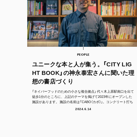
PEOPLE
ユニークな本と人が集う。「CITY LIG
HT BOOK」の神永泰宏さんに聞いた理
想の書店づくり
「ネイバーフッドのための小さな複合拠点」 代々木上原駅南口を出て
徒歩1分のところに、上記のテーマを掲げて2023年にオープンした
施設があります。 施設の名前は「CABO（カボ）」。コンクリート打ち
っぱ...
2024.6.14