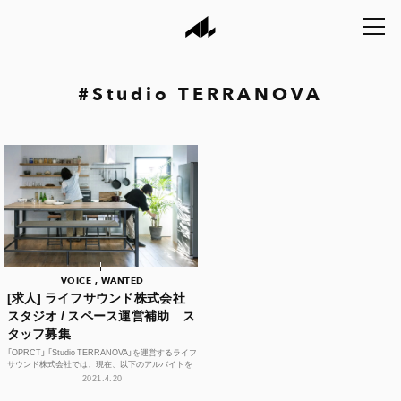
#
Studio TERRANOVA
VOICE , WANTED
[求人] ライフサウンド株式会社
スタジオ / スペース運営補助 ス
タッフ募集
「OPRCT」 「Studio TERRANOVA」を運営するライフ
サウンド株式会社では、現在、以下のアルバイトを
募集しています。 【募集職種】 スタジ...
2021.4.20