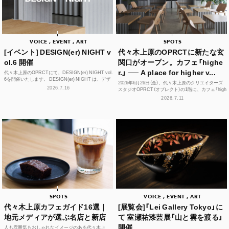
VOICE , EVENT , ART
SPOTS
[イベント] DESIGN(er) NIGHT v
代々木上原のOPRCTに新たな玄
ol.6 開催
関口がオープン。カフェ「highe
r.」 ── A place for higher v...
代々木上原のOPRCTにて、DESIGN(er) NIGHT vol.
6を開催いたします。 DESIGN(er) NIGHT は、デザ
2026年6月26日（金）、代々木上原のクリエイターズ
イナー、デザインに...
2026.7.16
スタジオOPRCT（オプレクト）の1階に、カフェ「high
er.」（ハイアー）がグランドオープンし...
2026.7.11
SPOTS
VOICE , EVENT , ART
代々木上原カフェガイド16選｜
[展覧会]「Lei Gallery Tokyo」に
地元メディアが選ぶ名店と新店
て 室瀬祐漆芸展「山と雲を渡る」
開催
人も雰囲気もおしゃれなイメージのある代々木上