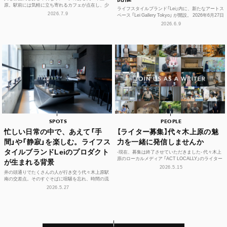
原。駅前には気軽に立ち寄れるカフェが点在し、少
ライフスタイルブランド「Lei」内に、新たなアートス
し歩けば、コーヒーやスイーツ、空間づくりにこだ
2026.7.9
ペース 「Lei Gallery Tokyo」 が開設。 2026年6月27日
わった個性豊かな...
（土）から、初の企画展...
2026.6.9
SPOTS
PEOPLE
忙しい日常の中で、あえて「手
【ライター募集】代々木上原の魅
間」や「静寂」を楽しむ。ライフス
力を一緒に発信しませんか
タイルブランドLeiのプロダクト
-現在、募集は終了させていただきました- 代々木上
原のローカルメディア 「ACT LOCALLY」のライター
が生まれる背景
募集！ 世界中にある個性豊かな街に負けない魅...
2026.5.15
井の頭通りでたくさんの人が行き交う代々木上原駅
南の交差点。そのすぐそばに喧騒を忘れ、時間の流
れや感性をフラットに整えられる空間があります。
2026.5.27
それが、ライフ...