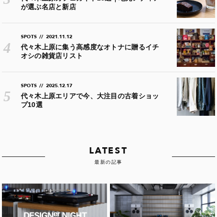
が選ぶ名店と新店
SPOTS
//
2021.11.12
代々木上原に集う高感度なオトナに贈るイチ
オシの雑貨店リスト
SPOTS
//
2025.12.17
代々木上原エリアで今、大注目の古着ショッ
プ10選
LATEST
最新の記事