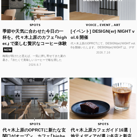
SPOTS
VOICE , EVENT , ART
季節や天気に合わせた今日の一
[イベント] DESIGN(er) NIGHT v
杯を。代々木上原のカフェ「high
ol.6 開催
er.」で楽しむ贅沢なコーヒー体験
代々木上原のOPRCTにて、DESIGN(er) NIGHT vol.
6を開催いたします。 DESIGN(er) NIGHT は、デザ
NEW
イナー、デザインに...
2026.7.16
梅雨が明けたと思えば、一気に押し寄せてきた夏の
暑さ。「冷たくて美味しいコーヒーで喉を潤した
い！」そんな思いを叶えてくれるカフェが、この夏、
2026.8.7
代々木上原に誕...
SPOTS
SPOTS
代々木上原のOPRCTに新たな玄
代々木上原カフェガイド16選｜
関口がオープン。カフェ「highe
地元メディアが選ぶ名店と新店