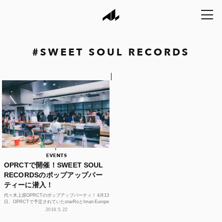
#
SWEET SOUL RECORDS
EVENTS
OPRCTで開催！SWEET SOUL
RECORDSのポップアップパー
ティーに潜入！
代々木上原OPRCTのポップアップパーティ！ 4月13
日、OPRCTで予定されていたstarRoとIman Europe
による共演が、やむを得ない事情に...
2019.5.22