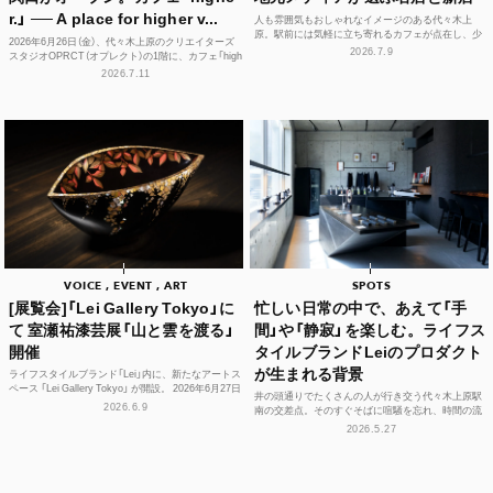
r.」 ── A place for higher v...
人も雰囲気もおしゃれなイメージのある代々木上
原。駅前には気軽に立ち寄れるカフェが点在し、少
2026年6月26日（金）、代々木上原のクリエイターズ
し歩けば、コーヒーやスイーツ、空間づくりにこだ
2026.7.9
スタジオOPRCT（オプレクト）の1階に、カフェ「high
わった個性豊かな...
er.」（ハイアー）がグランドオープンし...
2026.7.11
VOICE , EVENT , ART
SPOTS
[展覧会]「Lei Gallery Tokyo」に
忙しい日常の中で、あえて「手
て 室瀬祐漆芸展「山と雲を渡る」
間」や「静寂」を楽しむ。ライフス
開催
タイルブランドLeiのプロダクト
が生まれる背景
ライフスタイルブランド「Lei」内に、新たなアートス
ペース 「Lei Gallery Tokyo」 が開設。 2026年6月27日
井の頭通りでたくさんの人が行き交う代々木上原駅
（土）から、初の企画展...
2026.6.9
南の交差点。そのすぐそばに喧騒を忘れ、時間の流
れや感性をフラットに整えられる空間があります。
2026.5.27
それが、ライフ...