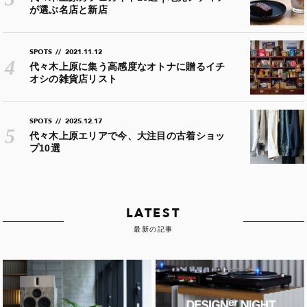
が選ぶ名店と新店
SPOTS
//
2021.11.12
代々木上原に集う高感度なオトナに贈るイチ
オシの雑貨店リスト
SPOTS
//
2025.12.17
代々木上原エリアで今、大注目の古着ショッ
プ10選
LATEST
最新の記事