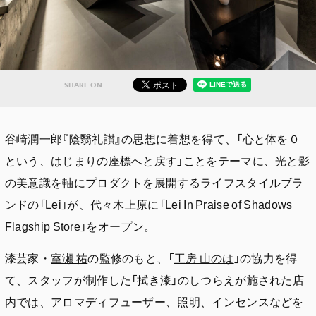
SHARE ON
谷崎潤一郎『陰翳礼讃』の思想に着想を得て、「心と体を０
という、はじまりの座標へと戻す」ことをテーマに、光と影
の美意識を軸にプロダクトを展開するライフスタイルブラ
ンドの「Lei」が、代々木上原に「Lei In Praise of Shadows
Flagship Store」をオープン。
漆芸家・
室瀬 祐
の監修のもと、「
工房 山のは
」の協力を得
て、スタッフが制作した「拭き漆」のしつらえが施された店
内では、アロマディフューザー、照明、インセンスなどを