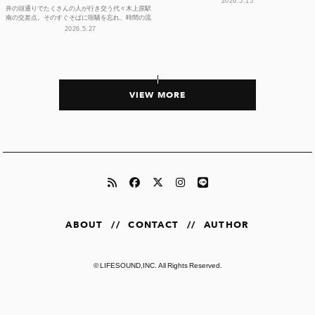
2026.5.15
井の頭通りでたくさんの人が行き交う代々木上原駅
南の交差点。そのすぐそばに喧騒を忘れ、時間の流
れや感性をフラットに整えられる空間があります。
2026.5.27
それが、ライフ...
VIEW MORE
ABOUT
//
CONTACT
//
AUTHOR
©
LIFESOUND,INC.
All Rights Reserved.