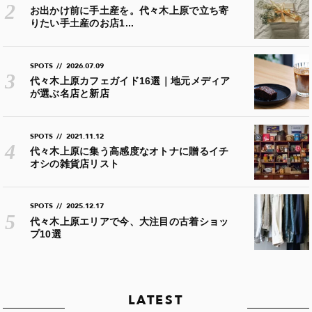
お出かけ前に手土産を。代々木上原で立ち寄
りたい手土産のお店1...
SPOTS
//
2026.07.09
代々木上原カフェガイド16選｜地元メディア
が選ぶ名店と新店
SPOTS
//
2021.11.12
代々木上原に集う高感度なオトナに贈るイチ
オシの雑貨店リスト
SPOTS
//
2025.12.17
代々木上原エリアで今、大注目の古着ショッ
プ10選
LATEST