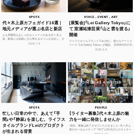
SPOTS
VOICE , EVENT , ART
代々木上原カフェガイド16選｜
[展覧会]「Lei Gallery Tokyo」に
地元メディアが選ぶ名店と新店
て 室瀬祐漆芸展「山と雲を渡る」
開催
人も雰囲気もおしゃれなイメージのある代々木上
原。駅前には気軽に立ち寄れるカフェが点在し、少
ライフスタイルブランド「Lei」内に、新たなアートス
し歩けば、コーヒーやスイーツ、空間づくりにこだ
2026.7.9
ペース 「Lei Gallery Tokyo」 が開設。 2026年6月27日
わった個性豊かな...
（土）から、初の企画展...
2026.6.9
SPOTS
PEOPLE
忙しい日常の中で、あえて「手
【ライター募集】代々木上原の魅
間」や「静寂」を楽しむ。ライフス
力を一緒に発信しませんか
タイルブランドLeiのプロダクト
-現在、募集は終了させていただきました- 代々木上
原のローカルメディア 「ACT LOCALLY」のライター
が生まれる背景
募集！ 世界中にある個性豊かな街に負けない魅...