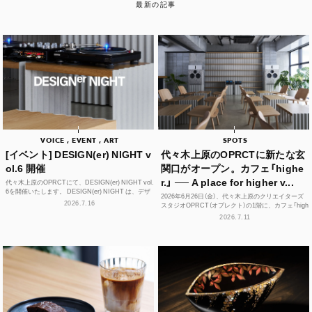
最新の記事
VOICE , EVENT , ART
SPOTS
[イベント] DESIGN(er) NIGHT v
代々木上原のOPRCTに新たな玄
ol.6 開催
関口がオープン。カフェ「highe
r.」 ── A place for higher v...
代々木上原のOPRCTにて、DESIGN(er) NIGHT vol.
6を開催いたします。 DESIGN(er) NIGHT は、デザ
2026年6月26日（金）、代々木上原のクリエイターズ
イナー、デザインに...
2026.7.16
スタジオOPRCT（オプレクト）の1階に、カフェ「high
er.」（ハイアー）がグランドオープンし...
2026.7.11