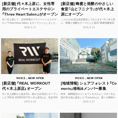
[新店舗] 代々木上原に、女性専
[新店舗] 蜂蜜と発酵のやさしい
用のプライベートエステサロン
食堂『山とフニクラ』が代々木上
「Three Heart Salon」がオープン
原にオープン
代々木上原にて、女性専用のプライベートエステサ
-こちらのお店は現在閉店しております- 代々木上原
ロン「Three Heart Salon」 をオープンいたしました。
に、蜂蜜と発酵をテーマにした新店「蜂蜜発酵食堂
お一人おひとりのお身体の状態に合わせ...
『山とフニクラ』」がオープンしました。地元のイタリ
2026.3.17
2025.6.13
アン「...
VOICE , NEW OPEN
VOICE , NEW OPEN
[新店舗] 「REAL WORKOUT
[地域情報] シェアフォレスト「Co
代々木上原店」オープン
moris」移転&メンバー募集
代々木上原駅から徒歩3分。静かな住宅街にオープン
昨年、期間限定のコンセプトモデルとして代々木上
した「REAL WORKOUT代々木上原店」は、完全予約
原の空き地に誕生した「Comoris」は、個々の興味や
制・マンツーマン指導のプライベートジムです。
学びを深める場としても、近隣の人々が気軽に立ち
2025.4.24
2025.3.27
「...
寄る「...