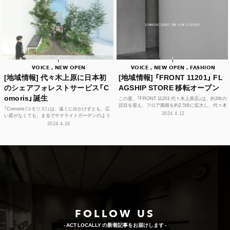
VOICE , NEW OPEN
VOICE , NEW OPEN , FASHION
[地域情報] 代々木上原に日本初
[地域情報] 「FRONT 11201」 FL
のシェアフォレストサービス「C
AGSHIP STORE 移転オープン
omoris」誕生
この度、「FRONT 11201 代々木上原店」は、約3年の
説目を迎え、フロア面積を約2.5倍に拡大し、代々木
「Comoris（コモリス）」は、遠くに出かけずとも、広
八幡エリアに4月13日(土)移転オープンい...
2024.4.12
い庭がなくても、まるでサテライトガーデンのよう
に、気軽に自然とふれあうことのできる「ご近所シェ
2024.4.16
ア...
FOLLOW US
- ACT LOCALLY の新着記事をお届けします -