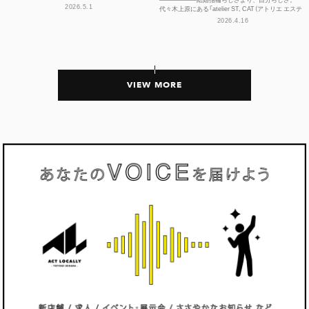
たことのない島々のほう。カリブ海に散らばる、名
2026.5.1
代々木上原にある「atelier ST, CAT（アトリエ エステ
前もうろ覚え...
ィーキャット）」は、アトリエを併設するブ...
2026.4.16
VIEW MORE