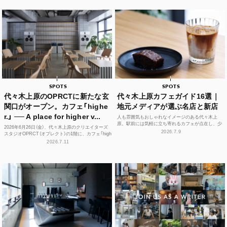
SPOTS
SPOTS
代々木上原のOPRCTに新たな玄
代々木上原カフェガイド16選｜
関口がオープン。カフェ「highe
地元メディアが選ぶ名店と新店
r.」 ── A place for higher v...
人も雰囲気もおしゃれなイメージのある代々木上
原。駅前には気軽に立ち寄れるカフェが点在し、少
2026年6月26日（金）、代々木上原のクリエイターズ
し歩けば、コーヒーやスイーツ、空間づくりにこだ
2026.7.9
スタジオOPRCT（オプレクト）の1階に、カフェ「high
わった個性豊かな...
er.」（ハイアー）がグランドオープンし...
2026.7.11