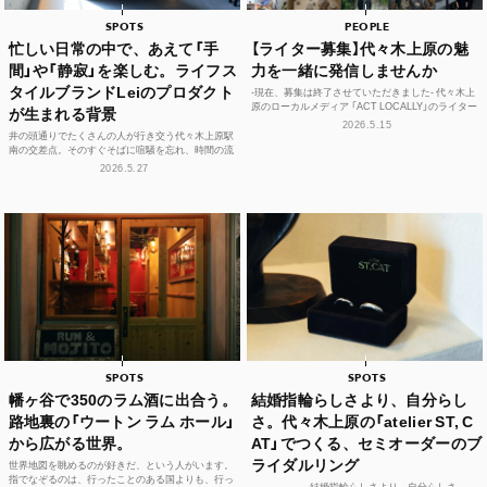
SPOTS
PEOPLE
忙しい日常の中で、あえて「手
【ライター募集】代々木上原の魅
間」や「静寂」を楽しむ。ライフス
力を一緒に発信しませんか
タイルブランドLeiのプロダクト
-現在、募集は終了させていただきました- 代々木上
原のローカルメディア 「ACT LOCALLY」のライター
が生まれる背景
募集！ 世界中にある個性豊かな街に負けない魅...
2026.5.15
井の頭通りでたくさんの人が行き交う代々木上原駅
南の交差点。そのすぐそばに喧騒を忘れ、時間の流
れや感性をフラットに整えられる空間があります。
2026.5.27
それが、ライフ...
SPOTS
SPOTS
幡ヶ谷で350のラム酒に出合う。
結婚指輪らしさより、自分らし
路地裏の「ウートン ラム ホール」
さ。代々木上原の「atelier ST, C
から広がる世界。
AT」でつくる、セミオーダーのブ
ライダルリング
世界地図を眺めるのが好きだ、という人がいます。
指でなぞるのは、行ったことのある国よりも、行っ
——————結婚指輪らしさより、自分らしさ。