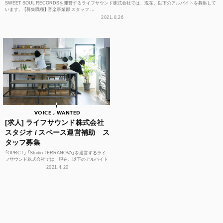
SWEET SOUL RECORDSを運営するライフサウンド株式会社では、現在、以下のアルバイトを募集して
います。 【募集職種】 音楽事業部 スタッフ ...
2021.8.26
VOICE , WANTED
[求人] ライフサウンド株式会社
スタジオ / スペース運営補助 ス
タッフ募集
「OPRCT」 「Studio TERRANOVA」を運営するライ
フサウンド株式会社では、現在、以下のアルバイト
を募集しています。 【募集職種】 スタジ...
2021.4.20