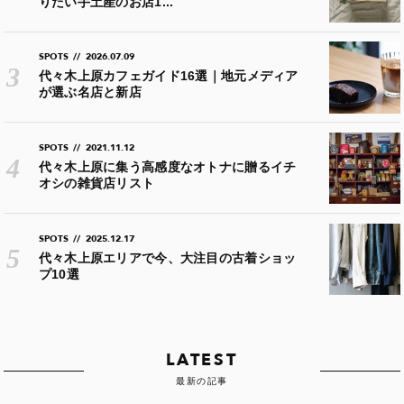
りたい手土産のお店1...
SPOTS
//
2026.07.09
代々木上原カフェガイド16選｜地元メディア
が選ぶ名店と新店
SPOTS
//
2021.11.12
代々木上原に集う高感度なオトナに贈るイチ
オシの雑貨店リスト
SPOTS
//
2025.12.17
代々木上原エリアで今、大注目の古着ショッ
プ10選
LATEST
最新の記事