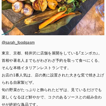
@sarah_foodgasm
東京、京都、軽井沢に店舗を展開をしている「エンボカ」。
首相や著名人までもがわざわざ予約を取って食べにくる、
そんな本格イタリアンレストランです。
お店の1番人気は、店の奥に設置された大きな窯で焼き上げ
られる自家製ピザ。
旬の野菜がたっぷりと飾られたピザは、見ているだけでも
楽しくなるほど鮮やかで、コクのあるソースとの組み合わ
せが絶妙な逸品です。