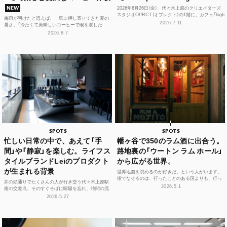
2026年6月26日（金）、代々木上原のクリエイターズ
NEW
スタジオOPRCT（オプレクト）の1階に、カフェ「high
梅雨が明けたと思えば、一気に押し寄せてきた夏の
er.」（ハイアー）がグランドオープンし...
2026.7.11
暑さ。「冷たくて美味しいコーヒーで喉を潤した
い！」そんな思いを叶えてくれるカフェが、この夏、
2026.8.7
代々木上原に誕...
SPOTS
SPOTS
忙しい日常の中で、あえて「手
幡ヶ谷で350のラム酒に出合う。
間」や「静寂」を楽しむ。ライフス
路地裏の「ウートン ラム ホール」
タイルブランドLeiのプロダクト
から広がる世界。
が生まれる背景
世界地図を眺めるのが好きだ、という人がいます。
指でなぞるのは、行ったことのある国よりも、行っ
井の頭通りでたくさんの人が行き交う代々木上原駅
たことのない島々のほう。カリブ海に散らばる、名
2026.5.1
南の交差点。そのすぐそばに喧騒を忘れ、時間の流
前もうろ覚え...
れや感性をフラットに整えられる空間があります。
2026.5.27
それが、ライフ...