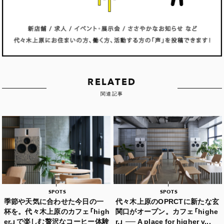
RELATED
関連記事
SPOTS
SPOTS
季節や天気に合わせた今日の一
代々木上原のOPRCTに新たな玄
杯を。代々木上原のカフェ「high
関口がオープン。カフェ「highe
er.」で楽しむ贅沢なコーヒー体験
r.」 ── A place for higher v...