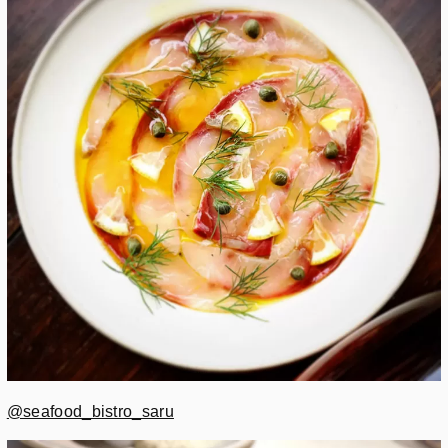
@seafood_bistro_saru