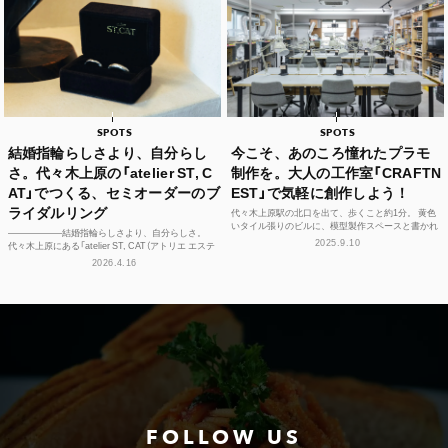
SPOTS
SPOTS
結婚指輪らしさより、自分らし
今こそ、あのころ憧れたプラモ
さ。代々木上原の「atelier ST, C
制作を。大人の工作室「CRAFTN
AT」でつくる、セミオーダーのブ
EST」で気軽に創作しよう！
ライダルリング
代々木上原駅の北口を出て、歩くこと約1分。 黄色
いタイル張りのビルに、模型製作スペースと書かれ
——————結婚指輪らしさより、自分らしさ。
た看板が見えてくる。 誘われるように2階へと続く
2025.9.10
代々木上原にある「atelier ST, CAT（アトリエ エステ
階段を上が...
ィーキャット）」は、アトリエを併設するブ...
2026.4.16
FOLLOW US