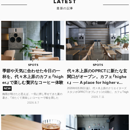
LATEST
最新の記事
SPOTS
SPOTS
季節や天気に合わせた今日の一
代々木上原のOPRCTに新たな玄
杯を。代々木上原のカフェ「high
関口がオープン。カフェ「highe
er.」で楽しむ贅沢なコーヒー体験
r.」 ── A place for higher v...
2026年6月26日（金）、代々木上原のクリエイターズ
NEW
スタジオOPRCT（オプレクト）の1階に、カフェ「high
梅雨が明けたと思えば、一気に押し寄せてきた夏の
er.」（ハイアー）がグランドオープンし...
2026.7.11
暑さ。「冷たくて美味しいコーヒーで喉を潤した
い！」そんな思いを叶えてくれるカフェが、この夏、
2026.8.7
代々木上原に誕...