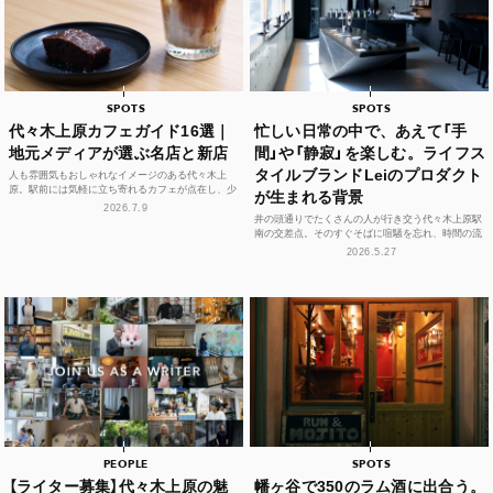
SPOTS
SPOTS
代々木上原カフェガイド16選｜
忙しい日常の中で、あえて「手
地元メディアが選ぶ名店と新店
間」や「静寂」を楽しむ。ライフス
タイルブランドLeiのプロダクト
人も雰囲気もおしゃれなイメージのある代々木上
原。駅前には気軽に立ち寄れるカフェが点在し、少
が生まれる背景
し歩けば、コーヒーやスイーツ、空間づくりにこだ
2026.7.9
わった個性豊かな...
井の頭通りでたくさんの人が行き交う代々木上原駅
南の交差点。そのすぐそばに喧騒を忘れ、時間の流
れや感性をフラットに整えられる空間があります。
2026.5.27
それが、ライフ...
PEOPLE
SPOTS
【ライター募集】代々木上原の魅
幡ヶ谷で350のラム酒に出合う。