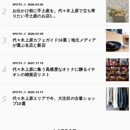
SPOTS
//
2026.03.06
お出かけ前に手土産を。代々木上原で立ち寄
りたい手土産のお店1...
SPOTS
//
2026.07.09
代々木上原カフェガイド16選｜地元メディア
が選ぶ名店と新店
SPOTS
//
2021.11.12
代々木上原に集う高感度なオトナに贈るイチ
オシの雑貨店リスト
SPOTS
//
2025.12.17
代々木上原エリアで今、大注目の古着ショッ
プ10選