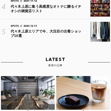
SPOTS
//
2021.11.12
代々木上原に集う高感度なオトナに贈るイチ
オシの雑貨店リスト
SPOTS
//
2025.12.17
代々木上原エリアで今、大注目の古着ショッ
プ10選
LATEST
最新の記事