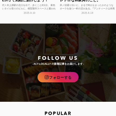
代々木上原駅の北口を出て、歩くこと約1分。 黄色
井ノ頭通り沿いに、まるで時が止まったかのような
いタイル張りのビルに、模型製作スペースと書かれ
オーラを放つ一軒の店がある。「アンティーク山本商
た看板が見えてくる。 誘われるように2階へと続く
店」。 軒先に並べられた日本の古い家具たちが道行
2025.9.10
2025.6.18
階段を上が...
く人々の足...
FOLLOW US
- ACT LOCALLY の新着記事をお届けします -
フォローする
POPULAR