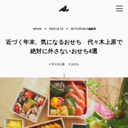
2022.12.19
ACT LOCALLY編集部
SPOTS
近づく年末、気になるおせち 代々木上原で
絶対に外さないおせち4選
代々木上原
おせち