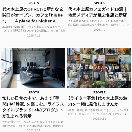
SPOTS
SPOTS
代々木上原のOPRCTに新たな玄
代々木上原カフェガイド16選｜
関口がオープン。カフェ「highe
地元メディアが選ぶ名店と新店
r.」 ── A place for higher v...
人も雰囲気もおしゃれなイメージのある代々木上
原。駅前には気軽に立ち寄れるカフェが点在し、少
2026年6月26日（金）、代々木上原のクリエイターズ
し歩けば、コーヒーやスイーツ、空間づくりにこだ
2026.7.9
スタジオOPRCT（オプレクト）の1階に、カフェ「high
わった個性豊かな...
er.」（ハイアー）がグランドオープンし...
2026.7.11
SPOTS
PEOPLE
忙しい日常の中で、あえて「手
【ライター募集】代々木上原の魅
間」や「静寂」を楽しむ。ライフス
力を一緒に発信しませんか
タイルブランドLeiのプロダクト
-現在、募集は終了させていただきました- 代々木上
原のローカルメディア 「ACT LOCALLY」のライター
が生まれる背景
募集！ 世界中にある個性豊かな街に負けない魅...
2026.5.15
井の頭通りでたくさんの人が行き交う代々木上原駅
南の交差点。そのすぐそばに喧騒を忘れ、時間の流
れや感性をフラットに整えられる空間があります。
2026.5.27