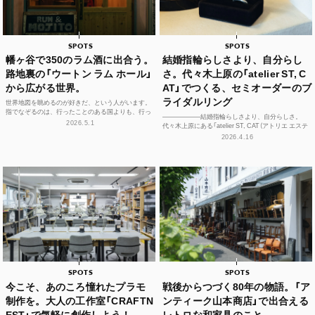
SPOTS
SPOTS
幡ヶ谷で350のラム酒に出合う。
結婚指輪らしさより、自分らし
路地裏の「ウートン ラム ホール」
さ。代々木上原の「atelier ST, C
から広がる世界。
AT」でつくる、セミオーダーのブ
ライダルリング
世界地図を眺めるのが好きだ、という人がいます。
指でなぞるのは、行ったことのある国よりも、行っ
——————結婚指輪らしさより、自分らしさ。
たことのない島々のほう。カリブ海に散らばる、名
2026.5.1
代々木上原にある「atelier ST, CAT（アトリエ エステ
前もうろ覚え...
ィーキャット）」は、アトリエを併設するブ...
2026.4.16
SPOTS
SPOTS
今こそ、あのころ憧れたプラモ
戦後からつづく80年の物語。「ア
制作を。大人の工作室「CRAFTN
ンティーク山本商店」で出合える
EST」で気軽に創作しよう！
レトロな和家具のこと。