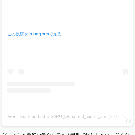
この投稿をInstagramで見る
Fresh Seafood Bistro SARU(@seafood_bistro_saru)がシェアした投稿
どこよりも新鮮な魚介を最高の料理で提供したい、そんな