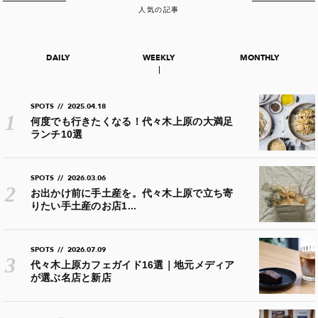
人気の記事
DAILY
WEEKLY
MONTHLY
SPOTS
//
2025.04.18
何度でも行きたくなる！代々木上原の大満足
ランチ10選
SPOTS
//
2026.03.06
お出かけ前に手土産を。代々木上原で立ち寄
りたい手土産のお店1...
SPOTS
//
2026.07.09
代々木上原カフェガイド16選｜地元メディア
が選ぶ名店と新店