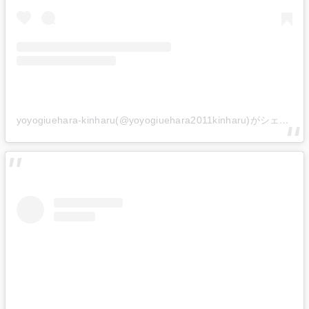
yoyogiuehara-kinharu(@yoyogiuehara2011kinharu)がシェアした投稿