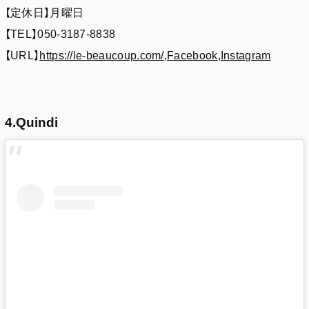
【定休日】月曜日
【TEL】050-3187-8838
【URL】
https://le-beaucoup.com/
,
Facebook
,
Instagram
4.Quindi