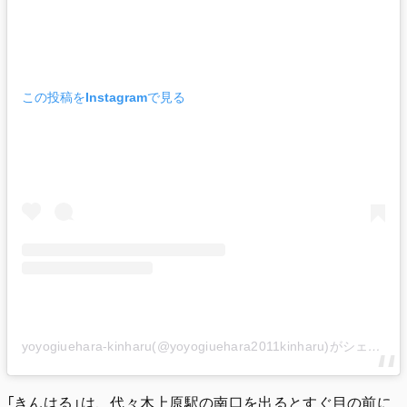
この投稿をInstagramで見る
yoyogiuehara-kinharu(@yoyogiuehara2011kinharu)がシェアした投稿
「きんはる」は、代々木上原駅の南口を出るとすぐ目の前に