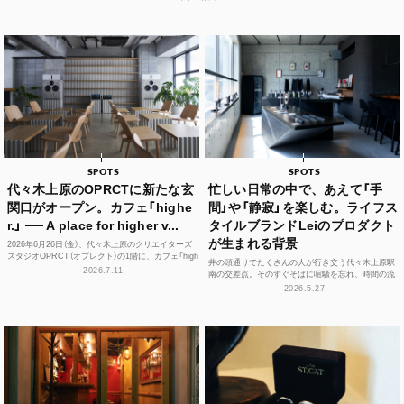
SPOTS
SPOTS
代々木上原のOPRCTに新たな玄
忙しい日常の中で、あえて「手
関口がオープン。カフェ「highe
間」や「静寂」を楽しむ。ライフス
r.」 ── A place for higher v...
タイルブランドLeiのプロダクト
が生まれる背景
2026年6月26日（金）、代々木上原のクリエイターズ
スタジオOPRCT（オプレクト）の1階に、カフェ「high
井の頭通りでたくさんの人が行き交う代々木上原駅
er.」（ハイアー）がグランドオープンし...
2026.7.11
南の交差点。そのすぐそばに喧騒を忘れ、時間の流
れや感性をフラットに整えられる空間があります。
2026.5.27
それが、ライフ...