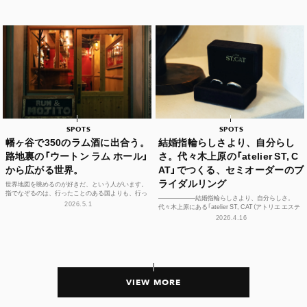
それが、ライフ...
SPOTS
SPOTS
幡ヶ谷で350のラム酒に出合う。
結婚指輪らしさより、自分らし
路地裏の「ウートン ラム ホール」
さ。代々木上原の「atelier ST, C
から広がる世界。
AT」でつくる、セミオーダーのブ
ライダルリング
世界地図を眺めるのが好きだ、という人がいます。
指でなぞるのは、行ったことのある国よりも、行っ
——————結婚指輪らしさより、自分らしさ。
たことのない島々のほう。カリブ海に散らばる、名
2026.5.1
代々木上原にある「atelier ST, CAT（アトリエ エステ
前もうろ覚え...
ィーキャット）」は、アトリエを併設するブ...
2026.4.16
VIEW MORE