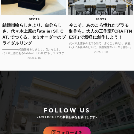
SPOTS
SPOTS
結婚指輪らしさより、自分らし
今こそ、あのころ憧れたプラモ
さ。代々木上原の「atelier ST, C
制作を。大人の工作室「CRAFTN
AT」でつくる、セミオーダーのブ
EST」で気軽に創作しよう！
ライダルリング
代々木上原駅の北口を出て、歩くこと約1分。 黄色
いタイル張りのビルに、模型製作スペースと書かれ
——————結婚指輪らしさより、自分らしさ。
た看板が見えてくる。 誘われるように2階へと続く
2025.9.10
代々木上原にある「atelier ST, CAT（アトリエ エステ
階段を上が...
ィーキャット）」は、アトリエを併設するブ...
2026.4.16
FOLLOW US
- ACT LOCALLY の新着記事をお届けします -
フォローする