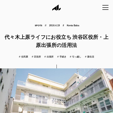
2018.4.19
Kenta Baba
SPOTS
代々木上原ライフにお役立ち 渋谷区役所・上
原出張所の活用法
住民票
区役所
出張所
手続き
引っ越し
新生活