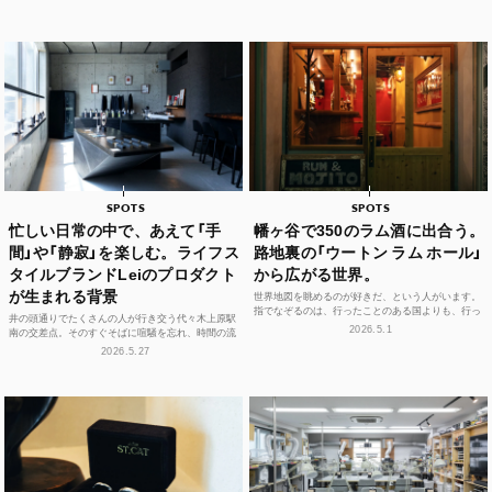
代々木上原に誕...
SPOTS
SPOTS
忙しい日常の中で、あえて「手
幡ヶ谷で350のラム酒に出合う。
間」や「静寂」を楽しむ。ライフス
路地裏の「ウートン ラム ホール」
タイルブランドLeiのプロダクト
から広がる世界。
が生まれる背景
世界地図を眺めるのが好きだ、という人がいます。
指でなぞるのは、行ったことのある国よりも、行っ
井の頭通りでたくさんの人が行き交う代々木上原駅
たことのない島々のほう。カリブ海に散らばる、名
2026.5.1
南の交差点。そのすぐそばに喧騒を忘れ、時間の流
前もうろ覚え...
れや感性をフラットに整えられる空間があります。
2026.5.27
それが、ライフ...