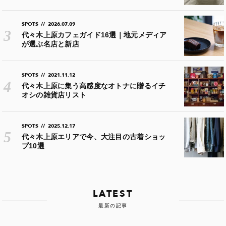
SPOTS
//
2026.07.09
代々木上原カフェガイド16選｜地元メディア
が選ぶ名店と新店
SPOTS
//
2021.11.12
代々木上原に集う高感度なオトナに贈るイチ
オシの雑貨店リスト
SPOTS
//
2025.12.17
代々木上原エリアで今、大注目の古着ショッ
プ10選
LATEST
最新の記事