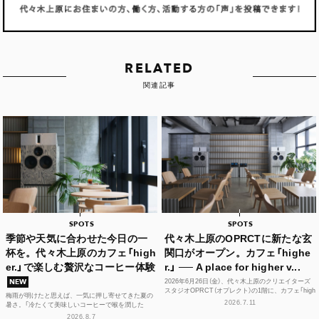
RELATED
関連記事
SPOTS
SPOTS
季節や天気に合わせた今日の一
代々木上原のOPRCTに新たな玄
杯を。代々木上原のカフェ「high
関口がオープン。カフェ「highe
er.」で楽しむ贅沢なコーヒー体験
r.」 ── A place for higher v...
2026年6月26日（金）、代々木上原のクリエイターズ
NEW
スタジオOPRCT（オプレクト）の1階に、カフェ「high
梅雨が明けたと思えば、一気に押し寄せてきた夏の
er.」（ハイアー）がグランドオープンし...
2026.7.11
暑さ。「冷たくて美味しいコーヒーで喉を潤した
い！」そんな思いを叶えてくれるカフェが、この夏、
2026.8.7