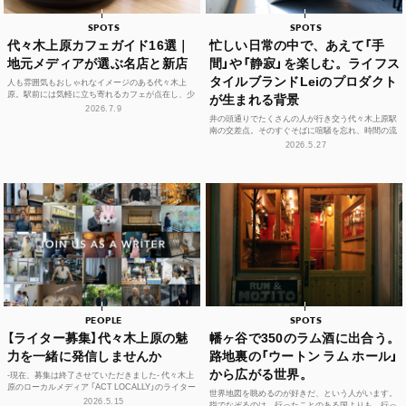
SPOTS
SPOTS
代々木上原カフェガイド16選｜
忙しい日常の中で、あえて「手
地元メディアが選ぶ名店と新店
間」や「静寂」を楽しむ。ライフス
タイルブランドLeiのプロダクト
人も雰囲気もおしゃれなイメージのある代々木上
原。駅前には気軽に立ち寄れるカフェが点在し、少
が生まれる背景
し歩けば、コーヒーやスイーツ、空間づくりにこだ
2026.7.9
わった個性豊かな...
井の頭通りでたくさんの人が行き交う代々木上原駅
南の交差点。そのすぐそばに喧騒を忘れ、時間の流
れや感性をフラットに整えられる空間があります。
2026.5.27
それが、ライフ...
PEOPLE
SPOTS
【ライター募集】代々木上原の魅
幡ヶ谷で350のラム酒に出合う。
力を一緒に発信しませんか
路地裏の「ウートン ラム ホール」
から広がる世界。
-現在、募集は終了させていただきました- 代々木上
原のローカルメディア 「ACT LOCALLY」のライター
世界地図を眺めるのが好きだ、という人がいます。
募集！ 世界中にある個性豊かな街に負けない魅...
2026.5.15
指でなぞるのは、行ったことのある国よりも、行っ