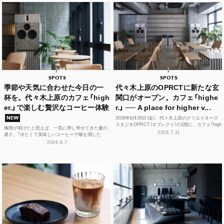
SPOTS
SPOTS
季節や天気に合わせた今日の一
代々木上原のOPRCTに新たな玄
杯を。代々木上原のカフェ「high
関口がオープン。カフェ「highe
er.」で楽しむ贅沢なコーヒー体験
r.」 ── A place for higher v...
2026年6月26日（金）、代々木上原のクリエイターズ
NEW
スタジオOPRCT（オプレクト）の1階に、カフェ「high
梅雨が明けたと思えば、一気に押し寄せてきた夏の
er.」（ハイアー）がグランドオープンし...
2026.7.11
暑さ。「冷たくて美味しいコーヒーで喉を潤した
い！」そんな思いを叶えてくれるカフェが、この夏、
2026.8.7
代々木上原に誕...